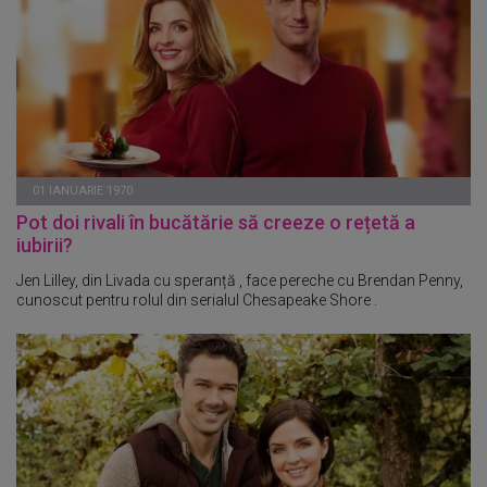
01 IANUARIE 1970
Pot doi rivali în bucătărie să creeze o rețetă a
iubirii?
Jen Lilley, din Livada cu speranță , face pereche cu Brendan Penny,
cunoscut pentru rolul din serialul Chesapeake Shore .