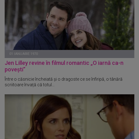
01 IANUARIE 1970
Jen Lilley revine în filmul romantic „O iarnă ca-n
povești”
Între o căsnicie încheiată și o dragoste ce se înfiripă, o tânără
scriitoare învață că totul...