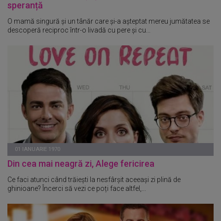
speranță
O mamă singură și un tânăr care și-a așteptat mereu jumătatea se
descoperă reciproc într-o livadă cu pere și cu...
01 IANUARIE 1970
Din cea mai neagră zi, Alege fericirea
Ce faci atunci când trăiești la nesfârșit aceeași zi plină de
ghinioane? Încerci să vezi ce poți face altfel,...