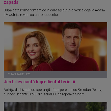
zăpadă
După patru filme romantice în care ați putut-o vedea deja la Acasă
TV, actrița revine cu un rol cuceritor.
01 IANUARIE 1970
Jen Lilley caută Ingredientul fericirii
Actrița din Livada cu speranță , face pereche cu Brendan Penny,
cunoscut pentru rolul din serialul Chesapeake Shore .