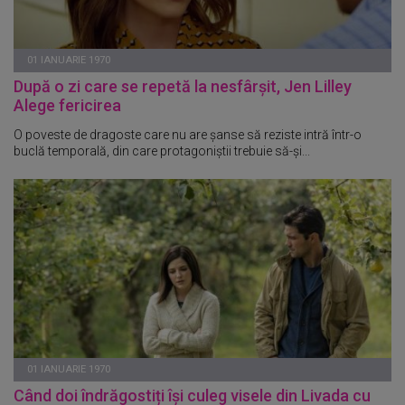
01 IANUARIE 1970
După o zi care se repetă la nesfârșit, Jen Lilley
Alege fericirea
O poveste de dragoste care nu are șanse să reziste intră într-o
buclă temporală, din care protagoniștii trebuie să-și...
01 IANUARIE 1970
Când doi îndrăgostiți își culeg visele din Livada cu