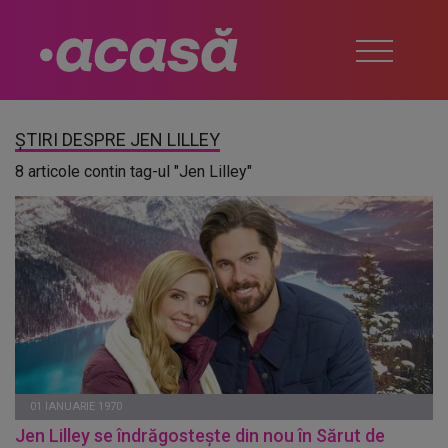
ȘTIRI DESPRE JEN LILLEY
8 articole contin tag-ul "Jen Lilley"
01 IANUARIE 1970
Jen Lilley se îndrăgostește din nou în Sărut de