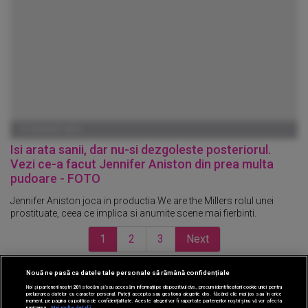
21 AUGUST 2012
Isi arata sanii, dar nu-si dezgoleste posteriorul.
Vezi ce-a facut Jennifer Aniston din prea multa
pudoare - FOTO
Jennifer Aniston joca in productia We are the Millers rolul unei
prostituate, ceea ce implica si anumite scene mai fierbinti.
1
2
3
Next
Nouă ne pasă ca datele tale personale să rămână confidențiale
CINEMA
Noi și partenerii noștri
201
stocăm și/sau accesăm informații pe dispozitivul dvs., precum identificatorii cookie unici pentru
prelucrarea datelor cu caracter personal. Puteți accepta sau gestiona alegerile dvs. făcând clic mai jos sau în orice
moment, pe pagina cu politica de confidențialitate. Aceste alegeri vor fi raportate partenerilor noștri și nu vă vor afecta
DIVERTISMENT
navigarea.
Mai multe detalii