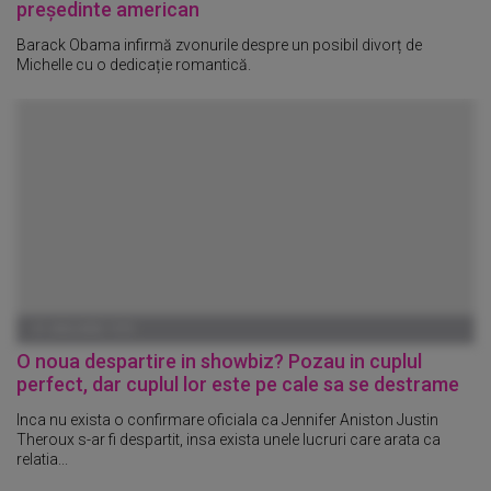
președinte american
Barack Obama infirmă zvonurile despre un posibil divorț de
Michelle cu o dedicație romantică.
01 IANUARIE 1970
O noua despartire in showbiz? Pozau in cuplul
perfect, dar cuplul lor este pe cale sa se destrame
Inca nu exista o confirmare oficiala ca Jennifer Aniston Justin
Theroux s-ar fi despartit, insa exista unele lucruri care arata ca
relatia...