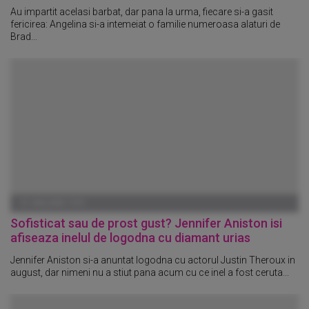
Au impartit acelasi barbat, dar pana la urma, fiecare si-a gasit
fericirea: Angelina si-a intemeiat o familie numeroasa alaturi de
Brad...
01 IANUARIE 1970
Sofisticat sau de prost gust? Jennifer Aniston isi
afiseaza inelul de logodna cu diamant urias
Jennifer Aniston si-a anuntat logodna cu actorul Justin Theroux in
august, dar nimeni nu a stiut pana acum cu ce inel a fost ceruta...