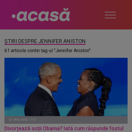
ȘTIRI DESPRE JENNIFER ANISTON
61 articole contin tag-ul "Jennifer Aniston"
01 IANUARIE 1970
Divorțează soții Obama? Iată cum răspunde fostul