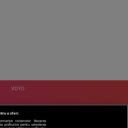
VOYO
DESPRE
tru a oferi:
Politica Confidentialitate
formanței reclamelor. Stocarea
Contact
a profilurilor pentru selectarea