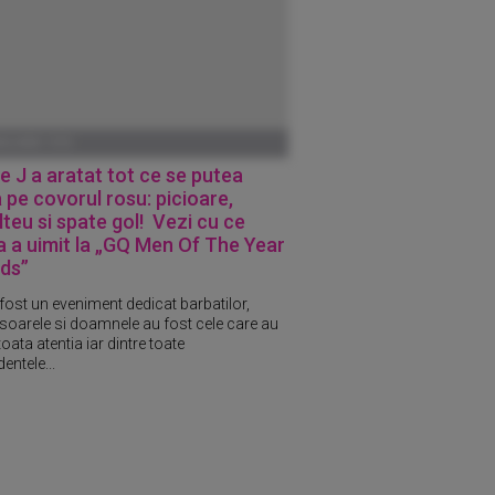
ANUARIE 1970
e J a aratat tot ce se putea
 pe covorul rosu: picioare,
teu si spate gol! Vezi cu ce
a a uimit la „GQ Men Of The Year
ds”
 fost un eveniment dedicat barbatilor,
oarele si doamnele au fost cele care au
toata atentia iar dintre toate
entele...