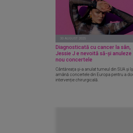
30 AUGUST 2025
Diagnosticat
ă cu cancer la s
ân,
Jessie J e nevoit
ă să-și anuleze 
nou concertele
Cântăreața și-a anulat turneul din SUA și îș
amână concertele din Europa pentru a d
intervenție chirurgicală.