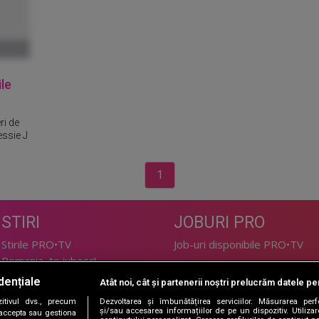
ile
ri de
essie J
1
STIRI
JOBURI PRO
Stirile PRO•TV
Job-uri disponibile PRO•TV
Romania, te iubesc!
dențiale
Atât noi, cât și partenerii noștri prelucrăm datele pen
LIFESTYLE
tivul dvs., precum
Dezvoltarea și îmbunătățirea serviciilor. Măsurarea per
TEHNOLOGIE
Doctor de Bine
și/sau accesarea informațiilor de pe un dispozitiv. Utilizare
i accepta sau gestiona