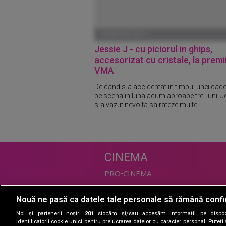
30 AUGUST 2011
Jessie J - cu piciorul in ghips,
accesorizat cu cristale, la premi
VMA
De cand s-a accidentat in timpul unei cade
pe scena in luna acum aproape trei luni, J
s-a vazut nevoita sa rateze multe...
CINEMA
PRO•CINEMA
Nouă ne pasă ca datele tale personale să rămână confi
DIVERTISMENT
Noi și partenerii noștri
201
stocăm și/sau accesăm informații pe dispozi
PRO•TV
identificatorii cookie unici pentru prelucrarea datelor cu caracter personal. Puteț