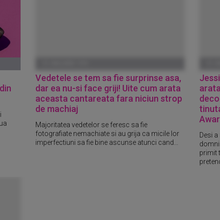
01 IANUARIE 1970
01 I
Vedetele se tem sa fie surprinse asa,
Jessi
din
dar ea nu-si face griji! Uite cum arata
arata
aceasta cantareata fara niciun strop
decol
de machiaj
tinut
i
Awar
oua
Majoritatea vedetelor se feresc sa fie
fotografiate nemachiate si au grija ca micile lor
Desi a
imperfectiuni sa fie bine ascunse atunci cand...
domnis
primit 
pretend