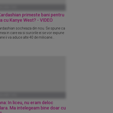
ANUARIE 1970
Kardashian primeste bani pentru
ia cu Kanye West? - VIDEO
rdashian socheaza din nou. Se spune ca
ea in care ea si surorile ei se vor expune
ne ii va aduce alte 40 de milioane...
ANUARIE 1970
na: In liceu, nu eram deloc
ara. Ma intelegeam bine doar cu