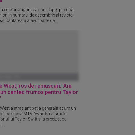
i
a este protagonista unui super pictorial
hion in numarul de decembrie al revistei
ew. Cantareata a avut parte de...
ANUARIE 1970
 West, ros de remuscari: 'Am
 un cantec frumos pentru Taylor
'
West a atras antipatia generala acum un
nd, pe scena MTV Awards i-a smuls
nul lui Taylor Swift si a precizat ca
...