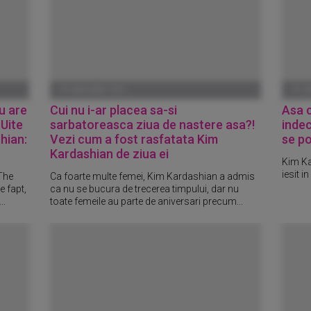
01 IANUARIE 1970
01 I
u are
Cui nu i-ar placea sa-si
Asa c
 Uite
sarbatoreasca ziua de nastere asa?!
inde
hian:
Vezi cum a fost rasfatata Kim
se po
Kardashian de ziua ei
Kim Ka
iesit i
The
Ca foarte multe femei, Kim Kardashian a admis
e fapt,
ca nu se bucura de trecerea timpului, dar nu
..
toate femeile au parte de aniversari precum...