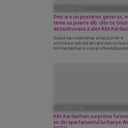
01 IANUARIE 1970
Desi are un posterior generos, n
teme sa poarte alb. Uite ce tinut
dezastruoasa a ales Kim Kardas
Gustul sau vestimentar a trecut printr-o
schimbare radicala de cand este cu noul ei
Kim Kardashian s-a lasat influentata putern
01 IANUARIE 1970
Kim Kardashian surprinsa furisa
se din apartamentul lui Kanye W