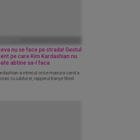
ANUARIE 1970
eva nu se face pe strada! Gestul
cent pe care Kim Kardashian nu
ate abtine sa-l faca
rdashian a intrecut orice masura cand a
n oras cu iubitul ei, rapperul Kanye West.