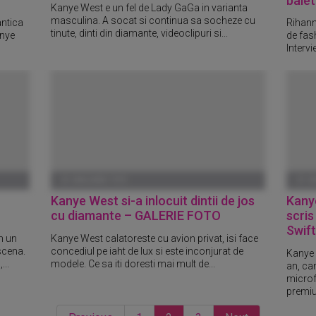
baieti
Kanye West e un fel de Lady GaGa in varianta
masculina. A socat si continua sa socheze cu
antica
Rihann
tinute, dinti din diamante, videoclipuri si...
anye
de fas
Intervi
01 IANUARIE 1970
01 I
Kanye West si-a inlocuit dintii de jos
Kanye
cu diamante – GALERIE FOTO
scris
Swift
um un
Kanye West calatoreste cu avion privat, isi face
scena.
concediul pe iaht de lux si este inconjurat de
Kanye 
...
modele. Ce sa iti doresti mai mult de...
an, ca
microfo
premiul