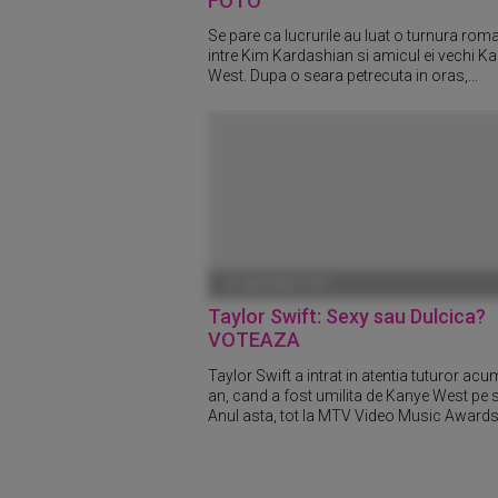
FOTO
Se pare ca lucrurile au luat o turnura rom
intre Kim Kardashian si amicul ei vechi K
West. Dupa o seara petrecuta in oras,...
01 IANUARIE 1970
Taylor Swift: Sexy sau Dulcica?
VOTEAZA
Taylor Swift a intrat in atentia tuturor ac
an, cand a fost umilita de Kanye West pe 
Anul asta, tot la MTV Video Music Awards,