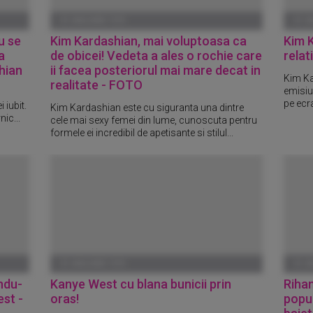
01 IANUARIE 1970
01 I
u se
Kim Kardashian, mai voluptoasa ca
Kim 
a
de obicei! Vedeta a ales o rochie care
relat
hian
ii facea posteriorul mai mare decat in
Kim Ka
realitate - FOTO
emisiun
pe ecra
 iubit.
Kim Kardashian este cu siguranta una dintre
ic...
cele mai sexy femei din lume, cunoscuta pentru
formele ei incredibil de apetisante si stilul...
01 IANUARIE 1970
01 I
ndu-
Kanye West cu blana bunicii prin
Rihan
est -
oras!
popul