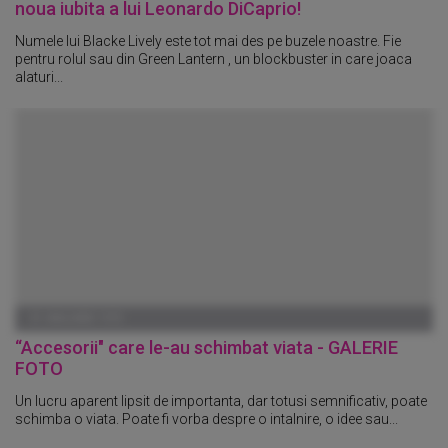
noua iubita a lui Leonardo DiCaprio!
Numele lui Blacke Lively este tot mai des pe buzele noastre. Fie
pentru rolul sau din Green Lantern , un blockbuster in care joaca
alaturi...
01 IANUARIE 1970
“Accesorii" care le-au schimbat viata - GALERIE
FOTO
Un lucru aparent lipsit de importanta, dar totusi semnificativ, poate
schimba o viata. Poate fi vorba despre o intalnire, o idee sau...