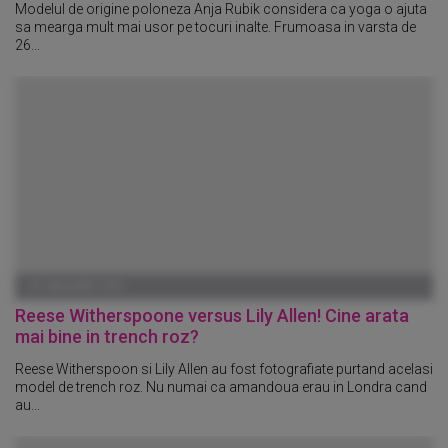
Modelul de origine poloneza Anja Rubik considera ca yoga o ajuta
sa mearga mult mai usor pe tocuri inalte. Frumoasa in varsta de
26...
01 IANUARIE 1970
Reese Witherspoone versus Lily Allen! Cine arata
mai bine in trench roz?
Reese Witherspoon si Lily Allen au fost fotografiate purtand acelasi
model de trench roz. Nu numai ca amandoua erau in Londra cand
au...