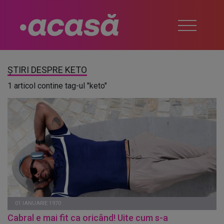
ȘTIRI DESPRE KETO
1 articol contine tag-ul "keto"
01 IANUARIE 1970
Cabral e mai fit ca oricând! Uite cum s-a