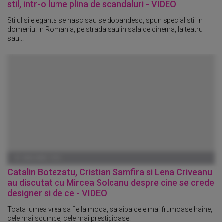
stil, intr-o lume plina de scandaluri - VIDEO
Stilul si eleganta se nasc sau se dobandesc, spun specialistii in
domeniu. In Romania, pe strada sau in sala de cinema, la teatru
sau...
01 IANUARIE 1970
Catalin Botezatu, Cristian Samfira si Lena Criveanu
au discutat cu Mircea Solcanu despre cine se crede
designer si de ce - VIDEO
Toata lumea vrea sa fie la moda, sa aiba cele mai frumoase haine,
cele mai scumpe, cele mai prestigioase.