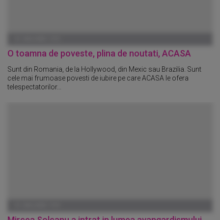
01 IANUARIE 1970
O toamna de poveste, plina de noutati, ACASA
Sunt din Romania, de la Hollywood, din Mexic sau Brazilia. Sunt
cele mai frumoase povesti de iubire pe care ACASA le ofera
telespectatorilor...
01 IANUARIE 1970
Mircea Solcanu a intrat in lumea avangardismului