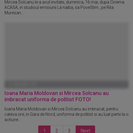
Mircea Solcanu le-a avut invitate, duminica, 16 mai, dupa Cinema
ACASA, in studioul emisiunii La naiba, sa PoveStim , pe Rita
Muresan...
01 IANUARIE 1970
Ioana Maria Moldovan si Mircea Solcanu au
imbracat uniforma de politist FOTO!
Ioana Maria Moldovan si Mircea Solcanu au imbracat, pentru
cateva ore, in Gara de Nord, uniforma de politist si au luat parte la o
actiune...
1
2
3
Next