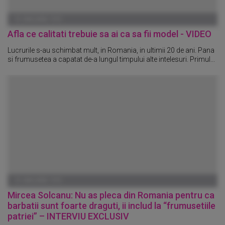
01 IANUARIE 1970
Afla ce calitati trebuie sa ai ca sa fii model - VIDEO
Lucrurile s-au schimbat mult, in Romania, in ultimii 20 de ani. Pana
si frumusetea a capatat de-a lungul timpului alte intelesuri. Primul...
01 IANUARIE 1970
Mircea Solcanu: Nu as pleca din Romania pentru ca
barbatii sunt foarte draguti, ii includ la “frumusetiile
patriei” – INTERVIU EXCLUSIV