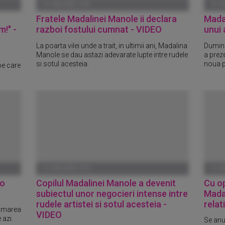
01 IANUARIE 1970
01 I
Fratele Madalinei Manole ii declara
Mada
m!" -
razboi fostului cumnat - VIDEO
unui
La poarta vilei unde a trait, in ultimii ani, Madalina
Duminic
Manole se dau astazi adevarate lupte intre rudele
a prez
si sotul acesteia.
noua p
pe care
01 IANUARIE 1970
01 I
 o
Copilul Madalinei Manole a devenit
Cu op
subiectul unor negocieri intense intre
Mada
rudele artistei si sotul acesteia -
relat
humarea
VIDEO
 azi.
Se anu