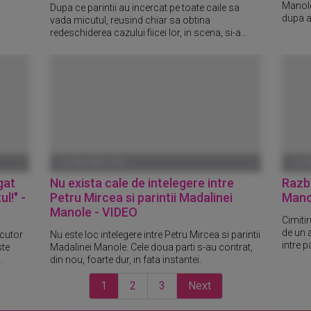
Manole
Dupa ce parintii au incercat pe toate caile sa
dupa a
vada micutul, reusind chiar sa obtina
redeschiderea cazului fiicei lor, in scena, si-a...
01 IANUARIE 1970
01 I
gat
Nu exista cale de intelegere intre
Razb
l!" -
Petru Mircea si parintii Madalinei
Mano
Manole - VIDEO
Cimiti
de un a
ecutor
Nu este loc intelegere intre Petru Mircea si parintii
intre pa
ste
Madalinei Manole. Cele doua parti s-au contrat,
.
din nou, foarte dur, in fata instantei.
1
2
3
Next