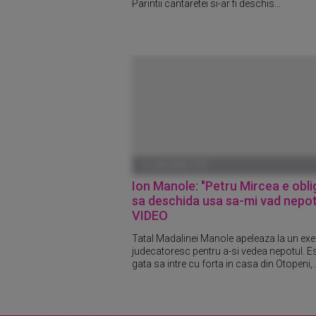
Parintii cantaretei si-ar fi deschis...
01 IANUARIE 1970
Ion Manole: "Petru Mircea e obli
sa deschida usa sa-mi vad nepotu
VIDEO
Tatal Madalinei Manole apeleaza la un ex
judecatoresc pentru a-si vedea nepotul. E
gata sa intre cu forta in casa din Otopeni,..