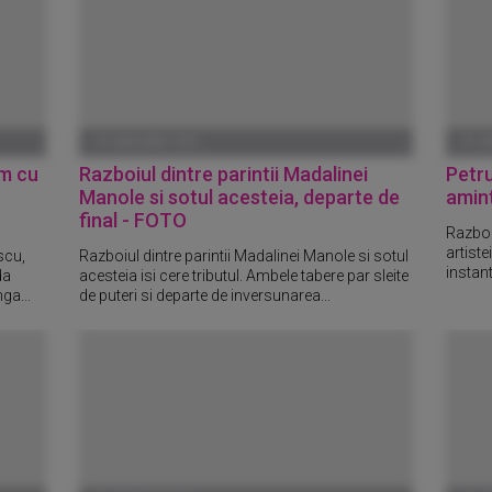
01 IANUARIE 1970
01 I
am cu
Razboiul dintre parintii Madalinei
Petru
Manole si sotul acesteia, departe de
amint
final - FOTO
Razboiu
artiste
scu,
Razboiul dintre parintii Madalinei Manole si sotul
instant
da
acesteia isi cere tributul. Ambele tabere par sleite
ga...
de puteri si departe de inversunarea...