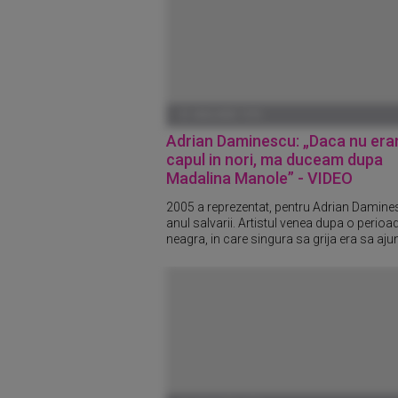
01 IANUARIE 1970
Adrian Daminescu: „Daca nu er
capul in nori, ma duceam dupa
Madalina Manole” - VIDEO
2005 a reprezentat, pentru Adrian Damine
anul salvarii. Artistul venea dupa o perioa
neagra, in care singura sa grija era sa ajun