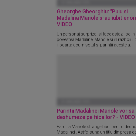
01 IANUARIE 1970
Gheorghe Gheorghiu: "Puiu si
Madalina Manole s-au iubit enor
VIDEO
Un personaj surpriza isi face astazi loc in
povestea Madalinei Manole si in razboiul 
il poarta acum sotul si parintii acesteia.
01 IANUARIE 1970
Parintii Madalinei Manole vor sa
deshumeze pe fiica lor? - VIDEO
Familia Manole strange bani pentru des
Madalinei . Astfel suna un titlu din presa de