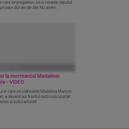
 care se pregatesc sa-si revada nepotul
proape doi ani de zile. Nu avem...
ANUARIE 1970
oi la mormantul Madalinei
le - VIDEO
rul in care se odihneste Madalina Manole
n, a devenit azi frontul razboiului purtat
rintii si sotul artistei!