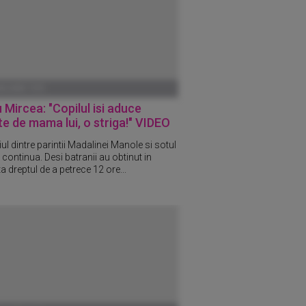
ANUARIE 1970
 Mircea: "Copilul isi aduce
e de mama lui, o striga!" VIDEO
l dintre parintii Madalinei Manole si sotul
i continua. Desi batranii au obtinut in
a dreptul de a petrece 12 ore...