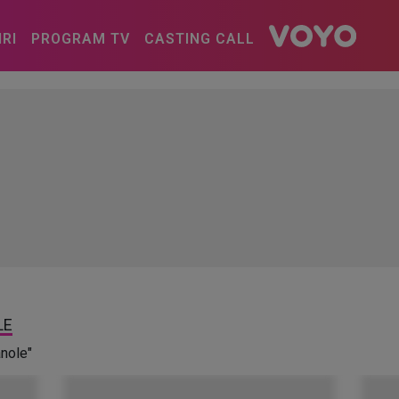
IRI
PROGRAM TV
CASTING CALL
LE
anole"