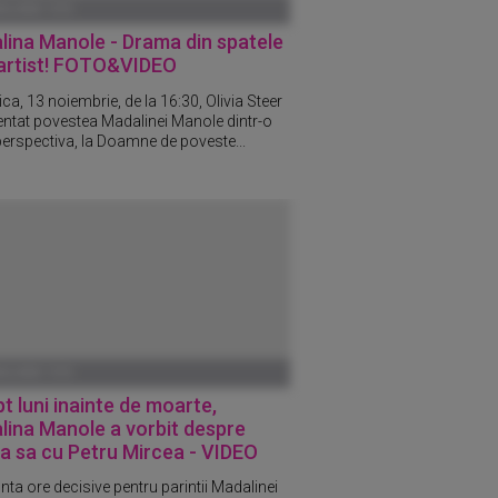
ANUARIE 1970
lina Manole - Drama din spatele
 artist! FOTO&VIDEO
a, 13 noiembrie, de la 16:30, Olivia Steer
entat povestea Madalinei Manole dintr-o
erspectiva, la Doamne de poveste...
ANUARIE 1970
t luni inainte de moarte,
lina Manole a vorbit despre
ia sa cu Petru Mircea - VIDEO
nta ore decisive pentru parintii Madalinei