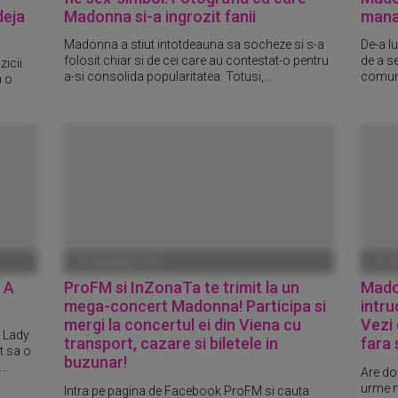
deja
Madonna si-a ingrozit fanii
mana
Madonna a stiut intotdeauna sa socheze si s-a
De-a l
folosit chiar si de cei care au contestat-o pentru
de a se
zicii
a-si consolida popularitatea. Totusi,...
comuni
a o
01 IANUARIE 1970
01 I
. A
ProFM si InZonaTa te trimit la un
Mado
mega-concert Madonna! Participa si
intru
mergi la concertul ei din Viena cu
Vezi 
e Lady
transport, cazare si biletele in
fara
t sa o
buzunar!
..
Are do
urme m
Intra pe pagina de Facebook ProFM si cauta