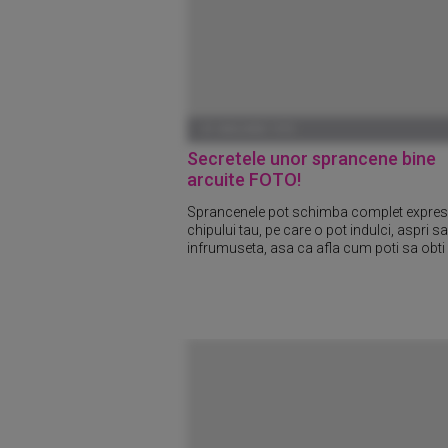
01 IANUARIE 1970
Secretele unor sprancene bine
arcuite FOTO!
Sprancenele pot schimba complet expres
chipului tau, pe care o pot indulci, aspri s
infrumuseta, asa ca afla cum poti sa obti o