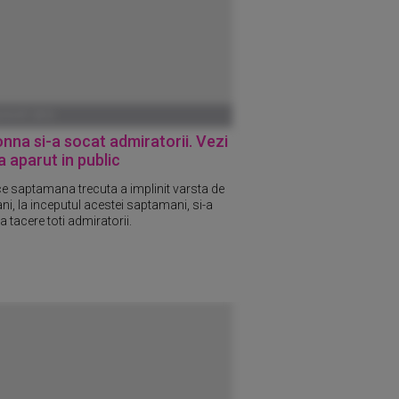
UGUST 2013
na si-a socat admiratorii. Vezi
 aparut in public
e saptamana trecuta a implinit varsta de
ni, la inceputul acestei saptamani, si-a
a tacere toti admiratorii.