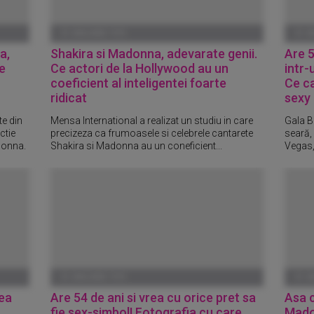
01 IANUARIE 1970
01 I
a,
Shakira si Madonna, adevarate genii.
Are 5
e
Ce actori de la Hollywood au un
intr-
coeficient al inteligentei foarte
Ce ca
ridicat
sexy 
te din
Mensa International a realizat un studiu in care
Gala B
ctie
precizeza ca frumoasele si celebrele cantarete
seară,
donna.
Shakira si Madonna au un coneficient...
Vegas,
01 IANUARIE 1970
01 I
nea
Are 54 de ani si vrea cu orice pret sa
Asa c
fie sex-simbol! Fotografia cu care
Madon