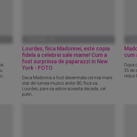
01 IANUARIE 1970
22 A
Lourdes, fiica Madonnei, este copia
Madon
fidela a celebrei sale mame! Cum a
cum a
fost surprinsa de paparazzi in New
ia
Dupa c
York - FOTO
au
55 de a
...
redus l
Daca Madonna a fost desemnata cel mai mare
star din lumea muzicii anilor 80, fiica sa,
Lourdes, pare sa adore aceasta decada, cel
putin...