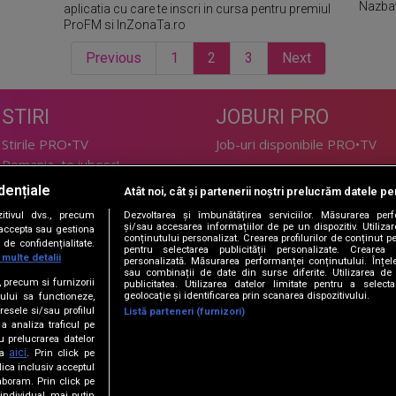
Nazbati
aplicatia cu care te inscri in cursa pentru premiul
ProFM si InZonaTa.ro
Previous
1
2
3
Next
STIRI
JOBURI PRO
Stirile PRO•TV
Job-uri disponibile PRO•TV
Romania, te iubesc!
dențiale
Atât noi, cât și partenerii noștri prelucrăm datele pen
LIFESTYLE
tivul dvs., precum
Dezvoltarea și îmbunătățirea serviciilor. Măsurarea per
TEHNOLOGIE
Doctor de Bine
și/sau accesarea informațiilor de pe un dispozitiv. Utilizare
i accepta sau gestiona
conținutului personalizat. Crearea profilurilor de conținut per
de confidențialitate.
I Like IT
Acasă
pentru selectarea publicității personalizate. Crearea p
 multe detalii
personalizată. Măsurarea performanței conținutului. Înțeleg
Acasă Gold
sau combinații de date din surse diferite. Utilizarea de 
e, precum si furnizorii
publicitatea. Utilizarea datelor limitate pentru a selec
Perfecte
geolocație și identificarea prin scanarea dispozitivului.
ului sa functioneze,
SPORT
DeBarbati
resele si/sau profilul
Listă parteneri (furnizori)
 a analiza traficul pe
Foodstory
Sport.ro
u prelucrarea datelor
PRO•ARENA
aici
ta
. Prin click pe
ica inclusiv acceptul
aboram. Prin click pe
ECONOMIC
ndividual, mai putin