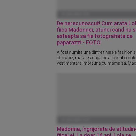
01 IANUARIE 1970
De nerecunoscut! Cum arata Lol
fiica Madonnei, atunci cand nu s
asteapta sa fie fotografiata de
paparazzi - FOTO
A fost numita una dintre tinerele fashionis
showbiz, mai ales dupa ce a lansat o cole
vestimentara impreuna cu mama sa, Ma
01 IANUARIE 1970
Madonna, ingrijorata de atitudi
fiicei ei. La doar 16 ani, Lola se