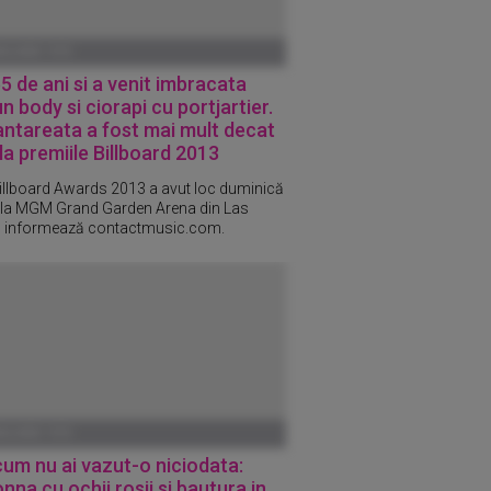
ANUARIE 1970
5 de ani si a venit imbracata
un body si ciorapi cu portjartier.
ntareata a fost mai mult decat
la premiile Billboard 2013
illboard Awards 2013 a avut loc duminică
 la MGM Grand Garden Arena din Las
 informează contactmusic.com.
ANUARIE 1970
um nu ai vazut-o niciodata:
na cu ochii rosii si bautura in