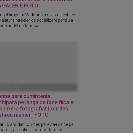
 GALERIE FOTO
ungul timpului Madonna a rezistat tentatiei
 alatura retelelor de socializare pentru a
ca astfel cu fanii sai.
ANUARIE 1970
nna pare cumintenia
chipata pe langa ce face fiica ei.
cum s-a fotografiat Lourdes
 stirea mamei - FOTO
ar 15 ani, dar Lourdes pare sa-i calce pe
amei, cel putin la comportament.