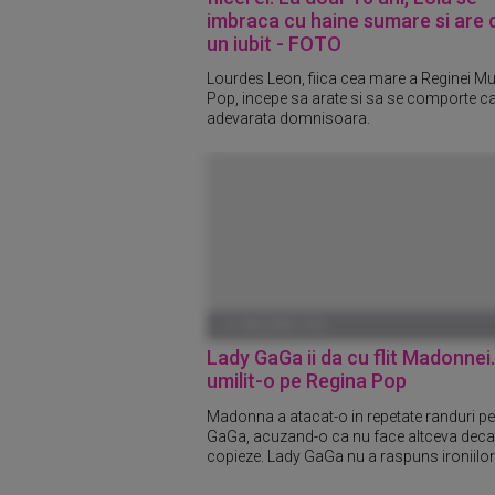
imbraca cu haine sumare si are 
un iubit - FOTO
Lourdes Leon, fiica cea mare a Reginei Mu
Pop, incepe sa arate si sa se comporte c
adevarata domnisoara.
01 IANUARIE 1970
Lady GaGa ii da cu flit Madonnei
umilit-o pe Regina Pop
Madonna a atacat-o in repetate randuri p
GaGa, acuzand-o ca nu face altceva deca
copieze. Lady GaGa nu a raspuns ironiilor.