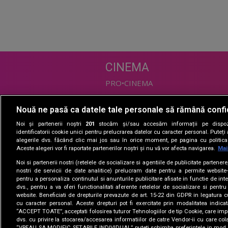
CINEMA
PRO•CINEMA
Nouă ne pasă ca datele tale personale să rămână confi
DIVERTISMENT
Noi și partenerii noștri
201
stocăm și/sau accesăm informații pe dispozi
PRO•TV
identificatorii cookie unici pentru prelucrarea datelor cu caracter personal. Puteț
alegerile dvs. făcând clic mai jos sau în orice moment, pe pagina cu politica 
Romanii au talent
Aceste alegeri vor fi raportate partenerilor noștri și nu vă vor afecta navigarea.
Mai
Vocea Romaniei
Noi si partenerii nostri (retelele de socializare si agentiile de publicitate partener
Las Fierbinti
nostri de servicii de date analitice) prelucram date pentru a permite website-
La Maruta
pentru a personaliza continutul si anunturile publicitare afisate in functie de inte
dvs., pentru a va oferi functionalitati aferente retelelor de socializare si pentru
Apropo TV
website. Beneficiati de drepturile prevazute de art. 15-22 din GDPR in legatura c
cu caracter personal. Aceste drepturi pot fi exercitate prin modalitatea indica
“ACCEPT TOATE”, acceptati folosirea tuturor Tehnologiilor de tip Cookie, care impl
dvs. cu privire la stocarea/accesarea informatiilor de catre Vendor-ii cu care col
“VREAU SA MODIFIC SETARILE INDIVIDUAL” puteti schimba preferintele in mod i