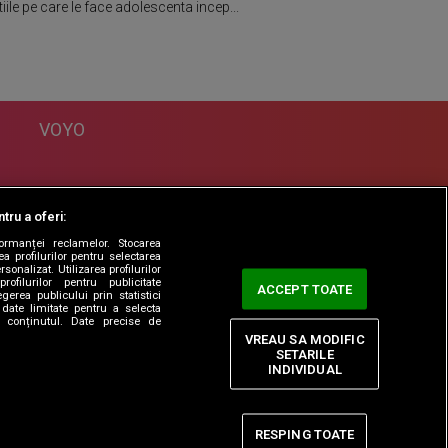
ile pe care le face adolescenta incep...
VOYO
DESPRE
tru a oferi:
Politica Confidentialitate
formanței reclamelor. Stocarea
Contact
a profilurilor pentru selectarea
sonalizat. Utilizarea profilurilor
rofilurilor pentru publicitate
ACCEPT TOATE
erea publicului prin statistici
date limitate pentru a selecta
ta conținutul. Date precise de
VREAU SA MODIFIC
SETARILE
INDIVIDUAL
RESPING TOATE