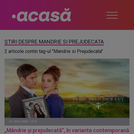
ȘTIRI DESPRE MANDRIE SI PREJUDECATA
2 articole contin tag-ul "Mandrie si Prejudecata"
01 IANUARIE 1970
„Mândrie și prejudecată”, în varianta contemporană