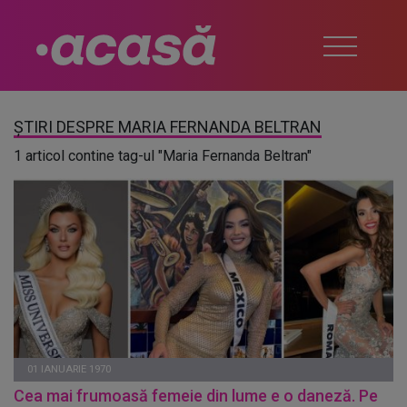
ȘTIRI DESPRE MARIA FERNANDA BELTRAN
1 articol contine tag-ul "Maria Fernanda Beltran"
01 IANUARIE 1970
Cea mai frumoasă femeie din lume e o daneză. Pe