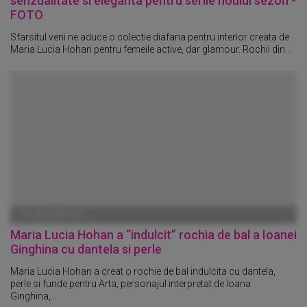
senzualitate si eleganta pentru serile noului sezon -
FOTO
Sfarsitul verii ne aduce o colectie diafana pentru interior creata de
Maria Lucia Hohan pentru femeile active, dar glamour. Rochii din...
01 IANUARIE 1970
Maria Lucia Hohan a “indulcit” rochia de bal a Ioanei
Ginghina cu dantela si perle
Maria Lucia Hohan a creat o rochie de bal indulcita cu dantela,
perle si funde pentru Arta, personajul interpretat de Ioana
Ginghina,...