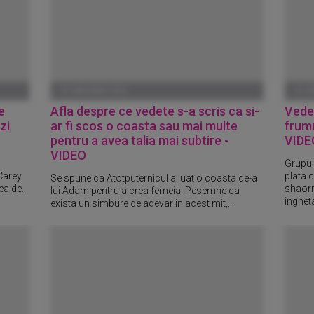
01 IANUARIE 1970
01 I
e
Afla despre ce vedete s-a scris ca si-
Vede
zi
ar fi scos o coasta sau mai multe
frumu
pentru a avea talia mai subtire -
VIDE
VIDEO
Grupul
Carey.
plata c
Se spune ca Atotputernicul a luat o coasta de-a
a de...
shaorm
lui Adam pentru a crea femeia. Pesemne ca
ingheta
exista un simbure de adevar in acest mit,...