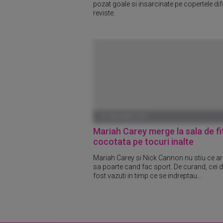
pozat goale si insarcinate pe copertele dif
reviste.
01 IANUARIE 1970
Mariah Carey merge la sala de f
cocotata pe tocuri inalte
Mariah Carey si Nick Cannon nu stiu ce ar 
sa poarte cand fac sport. De curand, cei d
fost vazuti in timp ce se indreptau...