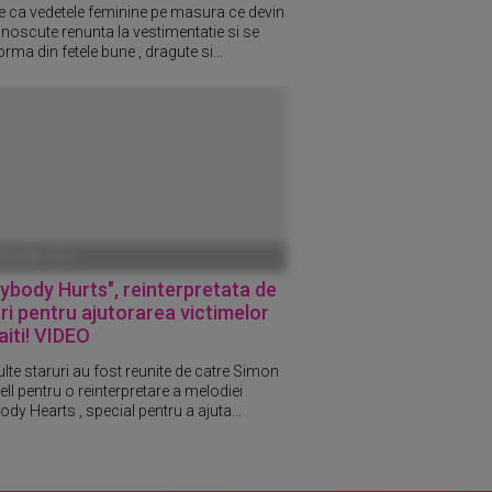
e ca vedetele feminine pe masura ce devin
noscute renunta la vestimentatie si se
rma din fetele bune , dragute si...
ANUARIE 1970
ybody Hurts", reinterpretata de
ri pentru ajutorarea victimelor
aiti! VIDEO
lte staruri au fost reunite de catre Simon
l pentru o reinterpretare a melodiei
dy Hearts , special pentru a ajuta...