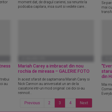
eritor
moment dat, de dragul carierei, sa renunte la
Se par
podoaba capilara, insa sunt si vedete care...
mai cu
transfo
01 IANUARIE 1970
01 I
itness
Mariah Carey a imbracat din nou
"Ever
rochia de mireasa – GALERIE FOTO
staru
din H
trebui
In acest sfarsit de saptamana Mariah Carey si
oi au
Nick Cannon au aniversatat un an de la
Mai mu
casatorie intr-un mod original: cei doi si-au
Comwel
reinnoit...
Everybo
Previous
2
3
4
Next