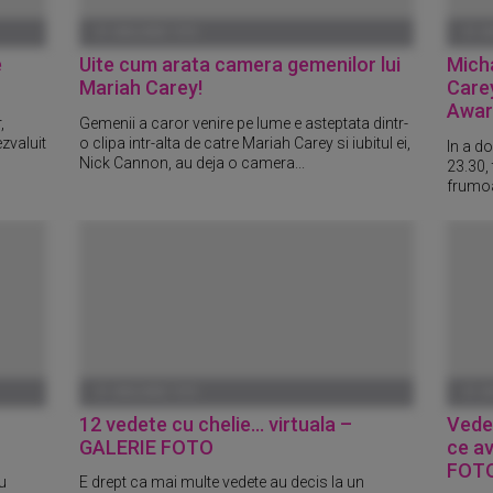
01 IANUARIE 1970
01 I
e
Uite cum arata camera gemenilor lui
Mich
Mariah Carey!
Care
Awar
,
Gemenii a caror venire pe lume e asteptata dintr-
zvaluit
o clipa intr-alta de catre Mariah Carey si iubitul ei,
In a do
Nick Cannon, au deja o camera...
23.30,
frumoas
01 IANUARIE 1970
01 I
12 vedete cu chelie... virtuala –
Vedet
GALERIE FOTO
ce a
FOT
u
E drept ca mai multe vedete au decis la un