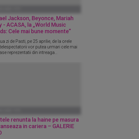
ANUARIE 1970
ael Jackson, Beyonce, Mariah
y - ACASA, la „World Music
ds: Cele mai bune momente”
ua zi de Pasti, pe 25 aprilie, de la orele
 telespectatorii vor putea urmari cele mai
e reprezentatii din intreaga...
ANUARIE 1970
ele renunta la haine pe masura
vanseaza in cariera – GALERIE
O