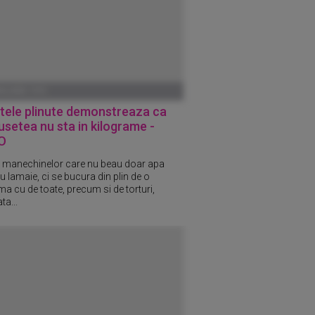
ANUARIE 1970
tele plinute demonstreaza ca
setea nu sta in kilograme -
O
 manechinelor care nu beau doar apa
u lamaie, ci se bucura din plin de o
a cu de toate, precum si de torturi,
ta...