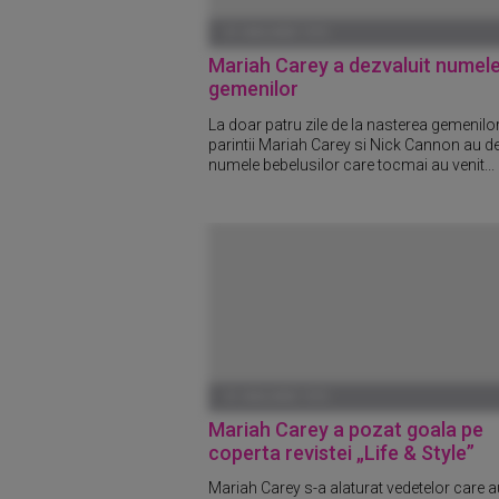
01 IANUARIE 1970
Mariah Carey a dezvaluit numel
gemenilor
La doar patru zile de la nasterea gemenilor
parintii Mariah Carey si Nick Cannon au de
numele bebelusilor care tocmai au venit...
01 IANUARIE 1970
Mariah Carey a pozat goala pe
coperta revistei „Life & Style”
Mariah Carey s-a alaturat vedetelor care a