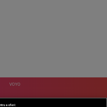
VOYO
DESPRE
tru a oferi: