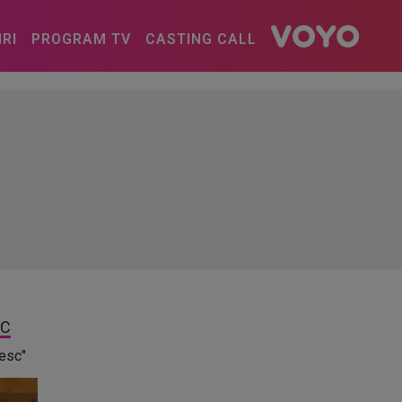
IRI
PROGRAM TV
CASTING CALL
SC
resc"