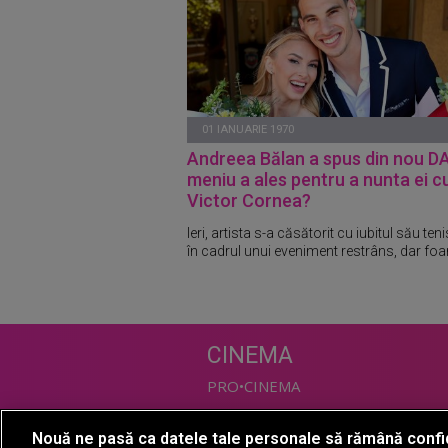
01 IANUARIE 1970
Andreea Bălan a spus din nou DA
meniu a ales pentru a nunta ei c
Victor Cornea?
Ieri, artista s-a căsătorit cu iubitul său te
în cadrul unui eveniment restrâns, dar foar
CINEMA
PRO•CINEMA
Nouă ne pasă ca datele tale personale să rămână confi