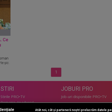
. Ce
u
nisman
te șic.
1
STIRI
JOBURI PRO
Stirile PRO•TV
Job-uri disponibile PRO•TV
Romania, te iubesc!
dențiale
Atât noi, cât și partenerii noștri prelucrăm datele pen