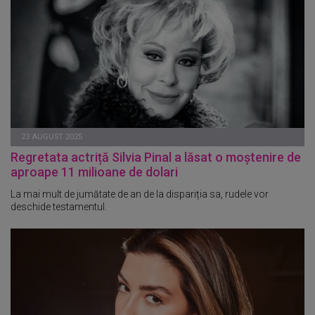
23 AUGUST 2025
Regretata actriță Silvia Pinal a lăsat o moștenire de
aproape 11 milioane de dolari
La mai mult de jumătate de an de la dispariția sa, rudele vor
deschide testamentul.