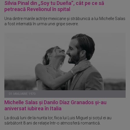
Silvia Pinal din „Soy tu Dueña”, cât pe ce să
petreacă Revelionul în spital
Una dintre marile actrițe mexicane și străbunică a lui Michelle Salas
a fost internată în urma unei gripe severe.
01 IANUARIE 1970
Michelle Salas și Danilo Díaz Granados și-au
aniversat iubirea în Italia
La două luni de la nunta lor, fiica lui Luis Miguel și soțul ei au
sărbătorit 8 ani de relație într-o atmosferă romantică.