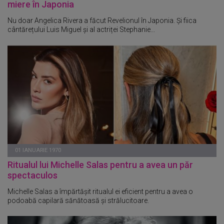
miere în Japonia
Nu doar Angelica Rivera a făcut Revelionul în Japonia. Și fiica
cântărețului Luis Miguel și al actriței Stephanie...
01 IANUARIE 1970
Ritualul lui Michelle Salas pentru a avea un păr
spectaculos
Michelle Salas a împărtășit ritualul ei eficient pentru a avea o
podoabă capilară sănătoasă și strălucitoare.