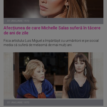
01 IANUARIE 1970
Afecțiunea de care Michelle Salas suferă în tăcere
de ani de zile
Fiica artistului Luis Miguel a împărtășit cu urmăritorii ei pe social
media că suferă de melasmă de mai mulți ani.
01 IANUARIE 1970