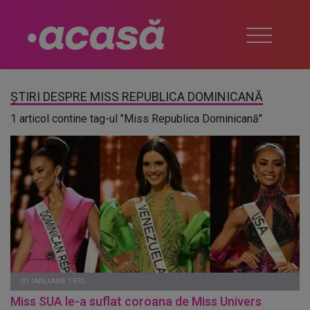
ȘTIRI DESPRE MISS REPUBLICA DOMINICANĂ
1 articol contine tag-ul "Miss Republica Dominicană"
01 IANUARIE 1970
Miss SUA le-a suflat coroana de Miss Univers