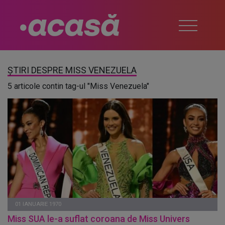
ȘTIRI DESPRE MISS VENEZUELA
5 articole contin tag-ul "Miss Venezuela"
01 IANUARIE 1970
Miss SUA le-a suflat coroana de Miss Univers