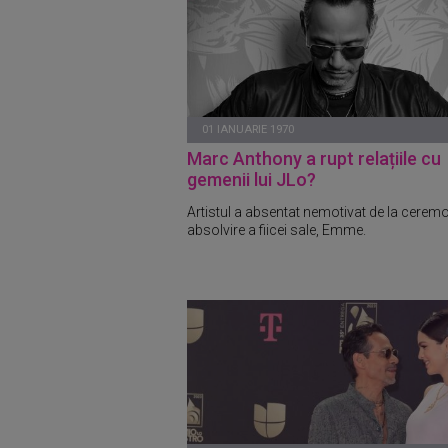
01 IANUARIE 1970
Marc Anthony a rupt relațiile cu
gemenii lui JLo?
Artistul a absentat nemotivat de la cerem
absolvire a fiicei sale, Emme.