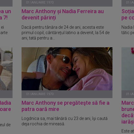
01 IANUARIE 1970
01 I
ea un
Marc Anthony și Nadia Ferreira au
Soția
a 7!
devenit părinți
pe co
 ei
Dacă pentru tânăra de 24 de ani, acesta este
Nadia F
parte
primul copil, cântărețul latino a devenit, la 54 de
tătic p
ani, tată pentru a...
01 IANUARIE 1970
01 I
Nadia
Marc Anthony se pregăteşte să fie a
Marc
noare
patra oară mire
brune
decât
Logdnica sa, mai tânără cu 23 de ani, îşi caută
iarăș
deja rochia de mireasă.
eul de
Este at