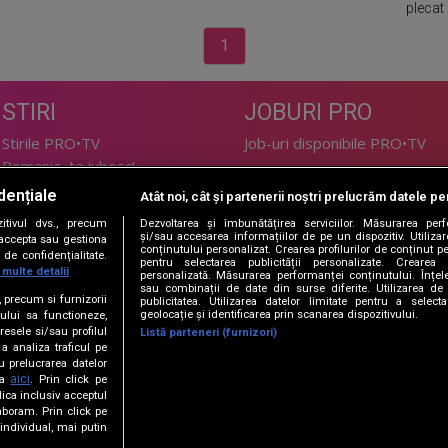
plecat 
1
STIRI
JOBURI PRO
Stirile PRO•TV
Job-uri disponibile PRO•TV
Romania, te iubesc!
dențiale
Atât noi, cât și partenerii noștri prelucrăm datele pen
LIFESTYLE
tivul dvs., precum
Dezvoltarea și îmbunătățirea serviciilor. Măsurarea per
TEHNOLOGIE
Doctor de Bine
și/sau accesarea informațiilor de pe un dispozitiv. Utilizare
i accepta sau gestiona
conținutului personalizat. Crearea profilurilor de conținut per
de confidențialitate.
I Like IT
Acasă
pentru selectarea publicității personalizate. Crearea p
 multe detalii
personalizată. Măsurarea performanței conținutului. Înțeleg
Acasă Gold
sau combinații de date din surse diferite. Utilizarea de 
e, precum si furnizorii
publicitatea. Utilizarea datelor limitate pentru a selec
Perfecte
geolocație și identificarea prin scanarea dispozitivului.
ului sa functioneze,
SPORT
DeBarbati
resele si/sau profilul
Listă parteneri (furnizori)
 a analiza traficul pe
Foodstory
Sport.ro
u prelucrarea datelor
PRO•ARENA
aici
ta
. Prin click pe
ica inclusiv acceptul
aboram. Prin click pe
ECONOMIC
ndividual, mai putin