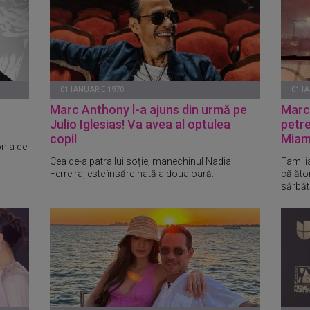
01 IANUARIE 1970
01 I
Marc Anthony l-a ajuns din urmă pe
Marc 
Julio Iglesias! Va avea al optulea
petre
copil
Miam
onia de
Cea de-a patra lui soție, manechinul Nadia
Familia
Ferreira, este însărcinată a doua oară.
călător
sărbăto