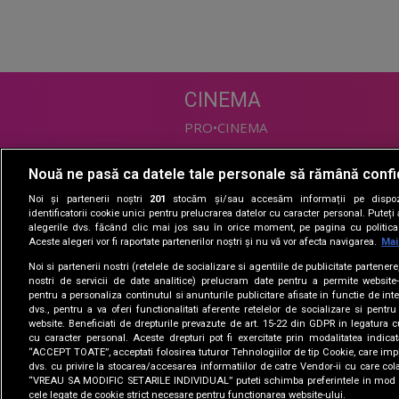
CINEMA
PRO•CINEMA
Nouă ne pasă ca datele tale personale să rămână confi
DIVERTISMENT
Noi și partenerii noștri
201
stocăm și/sau accesăm informații pe dispozi
PRO•TV
identificatorii cookie unici pentru prelucrarea datelor cu caracter personal. Puteț
alegerile dvs. făcând clic mai jos sau în orice moment, pe pagina cu politica 
Romanii au talent
Aceste alegeri vor fi raportate partenerilor noștri și nu vă vor afecta navigarea.
Mai
Vocea Romaniei
Noi si partenerii nostri (retelele de socializare si agentiile de publicitate partener
Las Fierbinti
nostri de servicii de date analitice) prelucram date pentru a permite website-
La Maruta
pentru a personaliza continutul si anunturile publicitare afisate in functie de inte
dvs., pentru a va oferi functionalitati aferente retelelor de socializare si pentru
Apropo TV
website. Beneficiati de drepturile prevazute de art. 15-22 din GDPR in legatura c
cu caracter personal. Aceste drepturi pot fi exercitate prin modalitatea indica
“ACCEPT TOATE”, acceptati folosirea tuturor Tehnologiilor de tip Cookie, care impl
dvs. cu privire la stocarea/accesarea informatiilor de catre Vendor-ii cu care col
“VREAU SA MODIFIC SETARILE INDIVIDUAL” puteti schimba preferintele in mod i
cele legate de cookie strict necesare pentru functionarea website-ului.