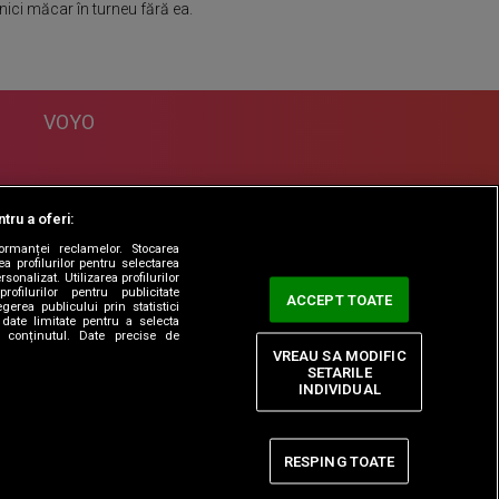
nici măcar în turneu fără ea.
VOYO
DESPRE
tru a oferi:
Politica Confidentialitate
formanței reclamelor. Stocarea
Contact
a profilurilor pentru selectarea
sonalizat. Utilizarea profilurilor
rofilurilor pentru publicitate
ACCEPT TOATE
erea publicului prin statistici
date limitate pentru a selecta
ta conținutul. Date precise de
VREAU SA MODIFIC
SETARILE
INDIVIDUAL
RESPING TOATE