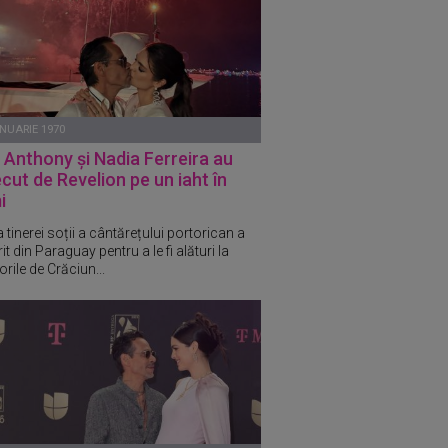
ANUARIE 1970
Anthony și Nadia Ferreira au
cut de Revelion pe un iaht în
i
 tinerei soții a cântărețului portorican a
it din Paraguay pentru a le fi alături la
rile de Crăciun...