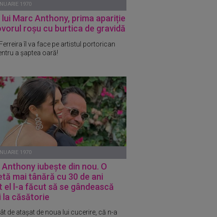
ANUARIE 1970
 lui Marc Anthony, prima apariție
vorul roșu cu burtica de gravidă
erreira îl va face pe artistul portorican
entru a șaptea oară!
ANUARIE 1970
 Anthony iubește din nou. O
tă mai tânără cu 30 de ani
 el l-a făcut să se gândească
i la căsătorie
ât de atașat de noua lui cucerire, că n-a