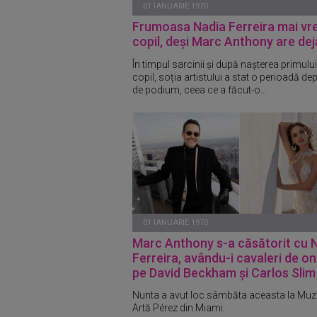
01 IANUARIE 1970
Frumoasa Nadia Ferreira mai vr
copil, deși Marc Anthony are dej
În timpul sarcinii și după nașterea primului
copil, soția artistului a stat o perioadă de
de podium, ceea ce a făcut-o...
01 IANUARIE 1970
Marc Anthony s-a căsătorit cu 
Ferreira, avându-i cavaleri de o
pe David Beckham și Carlos Slim
Nunta a avut loc sâmbăta aceasta la Muz
Artă Pérez din Miami.