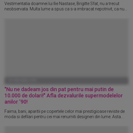
Vestimentatia doamnei lui Ilie Nastase, Brigitte Sfat, nu a trecut
neobservata. Multa lume a spus ca s-a imbracat nepotrivit, ca nu...
01 IANUARIE 1970
"Nu ne dadeam jos din pat pentru mai putin de
10.000 de dolari!" Afla dezvalurile supermodelelor
anilor ’90!
Faima, bani, aparitii pe copertele celor mai prestigioase reviste de
moda si defilari pentru cei mai renumiti designeri din lume. Asta...