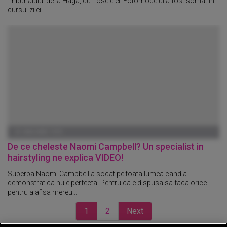
Tribunalului de la Haga, cu ifosele ei. Fotomodelul a fost somat in
cursul zilei...
01 IANUARIE 1970
De ce cheleste Naomi Campbell? Un specialist in
hairstyling ne explica VIDEO!
Superba Naomi Campbell a socat pe toata lumea cand a
demonstrat ca nu e perfecta. Pentru ca e dispusa sa faca orice
pentru a afisa mereu...
1
2
Next