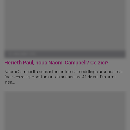
01 IANUARIE 1970
Herieth Paul, noua Naomi Campbell? Ce zici?
Naomi Campbell a scris istorie in lumea modellingului si inca mai
face senzatie pe podiumuri, chiar daca are 41 de ani. Din urma
insa...