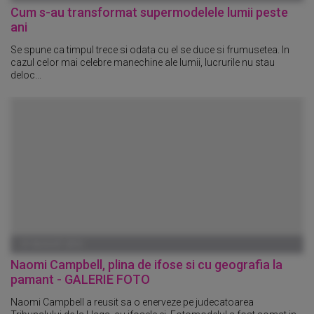
Cum s-au transformat supermodelele lumii peste
ani
Se spune ca timpul trece si odata cu el se duce si frumusetea. In
cazul celor mai celebre manechine ale lumii, lucrurile nu stau
deloc...
07 AUGUST 2010
Naomi Campbell, plina de ifose si cu geografia la
pamant - GALERIE FOTO
Naomi Campbell a reusit sa o enerveze pe judecatoarea