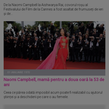
De la Naomi Campbell la Aishwarya Rai, covorul roșu al
Festivalului de Film de la Cannes a fost asaltat de frumuseți de ieri
și de...
01 IANUARIE 1970
Naomi Campbell, mamă pentru a doua oară la 53 de
ani
Ceea ce părea odată imposibil acum poate fi realizabil cu ajutorul
științei și a deschiderii pe care o au femeile.