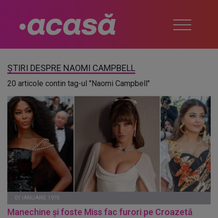
ȘTIRI DESPRE NAOMI CAMPBELL
20 articole contin tag-ul "Naomi Campbell"
01 IANUARIE 1970
Manechine și foste Miss fac furori pe Croazetă