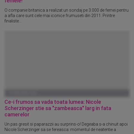
femeie!
O companie britanica a realizat un sondaj pe 3.000 de femei pentru
a afla care sunt cele mai iconice frumuseti din 2011. Printre
finaliste...
01 IANUARIE 1970
Ce-i frumos sa vada toata lumea: Nicole
Scherzinger stie sa "zambeasca" larg in fata
camerelor
Un pas gresit si paparazzii au surprins-o! Degeaba s-a chinuit apoi
Nicole Scherzinger sa se fereasca: momentul de neatentie a