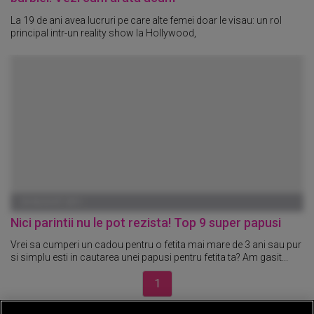
La 19 de ani avea lucruri pe care alte femei doar le visau: un rol
principal intr-un reality show la Hollywood,
03 AUGUST 2011
Nici parintii nu le pot rezista! Top 9 super papusi
Vrei sa cumperi un cadou pentru o fetita mai mare de 3 ani sau pur
si simplu esti in cautarea unei papusi pentru fetita ta? Am gasit...
1