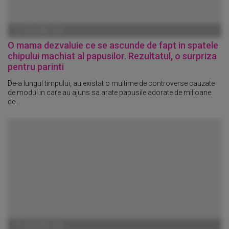
01 IANUARIE 1970
O mama dezvaluie ce se ascunde de fapt in spatele
chipului machiat al papusilor. Rezultatul, o surpriza
pentru parinti
De-a lungul timpului, au existat o multime de controverse cauzate
de modul in care au ajuns sa arate papusile adorate de milioane
de...
01 IANUARIE 1970