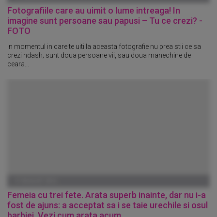
Fotografiile care au uimit o lume intreaga! In
imagine sunt persoane sau papusi – Tu ce crezi? -
FOTO
In momentul in care te uiti la aceasta fotografie nu prea stii ce sa
crezi ndash; sunt doua persoane vii, sau doua manechine de
ceara...
17 AUGUST 2012
Femeia cu trei fete. Arata superb inainte, dar nu i-a
fost de ajuns: a acceptat sa i se taie urechile si osul
barbiei. Vezi cum arata acum