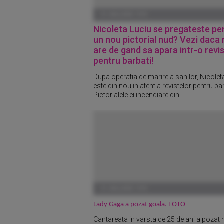
01 IANUARIE 1970
Nicoleta Luciu se pregateste pe
un nou pictorial nud? Vezi daca
are de gand sa apara intr-o revi
pentru barbati!
Dupa operatia de marire a sanilor, Nicolet
este din nou in atentia revistelor pentru bar
Pictorialele ei incendiare din...
01 IANUARIE 1970
Lady Gaga a pozat goala. FOTO
Cantareata in varsta de 25 de ani a pozat