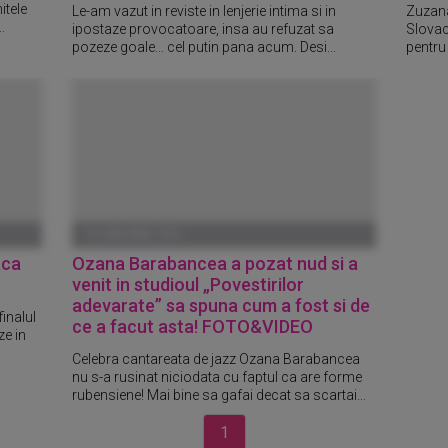
itele
Le-am vazut in reviste in lenjerie intima si in
Zuzana
.
ipostaze provocatoare, insa au refuzat sa
Slovac
pozeze goale... cel putin pana acum. Desi...
pentru
01 IANUARIE 1970
aca
Ozana Barabancea a pozat nud si a
venit in studioul „Povestirilor
adevarate” sa spuna cum a fost si de
finalul
ce a facut asta! FOTO&VIDEO
ze in
Celebra cantareata de jazz Ozana Barabancea
nu s-a rusinat niciodata cu faptul ca are forme
rubensiene! Mai bine sa gafai decat sa scartai...
1