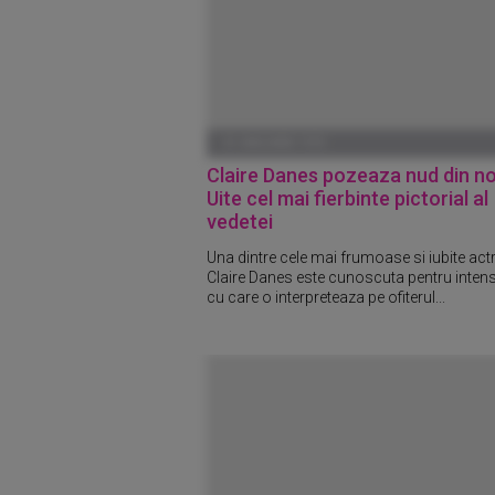
01 IANUARIE 1970
Claire Danes pozeaza nud din no
Uite cel mai fierbinte pictorial al
vedetei
Una dintre cele mai frumoase si iubite actr
Claire Danes este cunoscuta pentru intens
cu care o interpreteaza pe ofiterul...