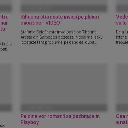
01 IANUARIE 1970
01 I
ntru
Rihanna starneste invidii pe plaiuri
Vede
 mai
mioritice - VIDEO
sa le
sta
Stefania Calofir este invidioasa pe Rihanna!
De-a lu
Artista din Barbados pozeaza in cele mai sexy
intens 
ipostaze fara probleme, pe cand ea, dupa...
trebuie
a Luciu
bati.
01 IANUARIE 1970
01 I
Pe cine vor romanii sa dezbrace in
Cea 
Playboy
a nat
 nud