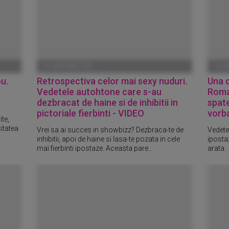
01 IANUARIE 1970
01 I
u.
Retrospectiva celor mai sexy nuduri.
Una d
Vedetele autohtone care s-au
Roman
dezbracat de haine si de inhibitii in
spate
pictoriale fierbinti - VIDEO
vorb
ite,
itatea
Vrei sa ai succes in showbizz? Dezbraca-te de
Vedetel
inhibitii, apoi de haine si lasa-te pozata in cele
iposta
mai fierbinti ipostaze. Aceasta pare...
arata.