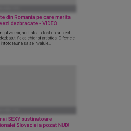
ANUARIE 1970
te din Romania pe care merita
 vezi dezbracate - VIDEO
ngul vremii, nuditatea a fost un subiect
dezbatut, fie ea chiar si artistica. O femeie
 intotdeauna sa se invaluie...
ANUARIE 1970
mai SEXY sustinatoare
ionalei Slovaciei a pozat NUD!