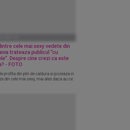
ANUARIE 1970
intre cele mai sexy vedete din
ia trateaza publicul “cu
le”. Despre cine crezi ca este
a? - FOTO
e profita din plin de caldura si pozeaza in
ze din cele mai sexy, mai ales daca au ce