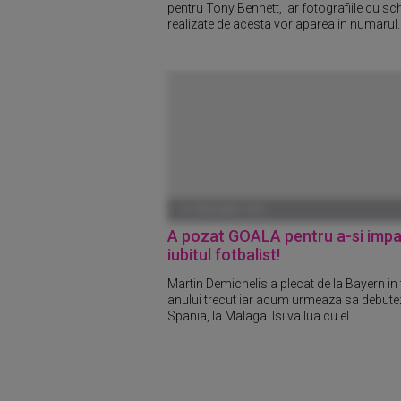
pentru Tony Bennett, iar fotografiile cu sch
realizate de acesta vor aparea in numarul..
01 IANUARIE 1970
A pozat GOALA pentru a-si imp
iubitul fotbalist!
Martin Demichelis a plecat de la Bayern in 
anului trecut iar acum urmeaza sa debute
Spania, la Malaga. Isi va lua cu el...