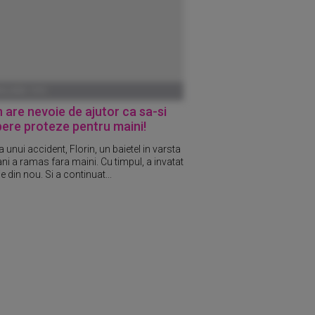
ANUARIE 1970
n are nevoie de ajutor ca sa-si
ere proteze pentru maini!
 unui accident, Florin, un baietel in varsta
ani a ramas fara maini. Cu timpul, a invatat
e din nou. Si a continuat...