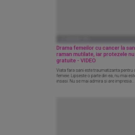
01 IANUARIE 1970
Drama femeilor cu cancer la san
raman mutilate, iar protezele nu
gratuite - VIDEO
Viata fara sani este traumatizanta pentru 
femeie. Lipseste o parte din ea, nu mai est
insasi. Nu se mai admira si are impresia...