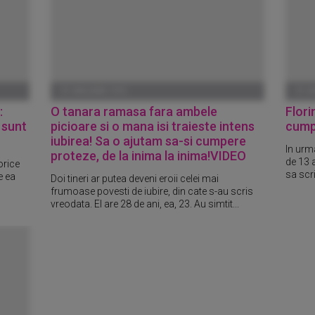
01 IANUARIE 1970
01 I
:
O tanara ramasa fara ambele
Flori
 sunt
picioare si o mana isi traieste intens
cump
iubirea! Sa o ajutam sa-si cumpere
In urma
proteze, de la inima la inima!VIDEO
de 13 
orice
sa scri
e ea
Doi tineri ar putea deveni eroii celei mai
frumoase povesti de iubire, din cate s-au scris
vreodata. El are 28 de ani, ea, 23. Au simtit...