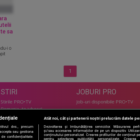
ara
telii
ste sa
du-i o
pit
1
STIRI
JOBURI PRO
Stirile PRO•TV
Job-uri disponibile PRO•TV
Romania, te iubesc!
dențiale
Atât noi, cât și partenerii noștri prelucrăm datele pen
LIFESTYLE
tivul dvs., precum
Dezvoltarea și îmbunătățirea serviciilor. Măsurarea per
TEHNOLOGIE
Doctor de Bine
și/sau accesarea informațiilor de pe un dispozitiv. Utilizare
i accepta sau gestiona
conținutului personalizat. Crearea profilurilor de conținut per
de confidențialitate.
I Like IT
Acasă
pentru selectarea publicității personalizate. Crearea p