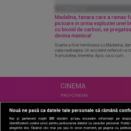
01 IANUARIE 1970
Madalina, tanara care a ramas f
picioare in urma exploziei unei bu
cu bioxid de carbon, se pregate
devina mamica!
Soarta a fost nemiloasa cu Madalina, dan
viata nedreapta. Un accident nefericit i-a ra
frumusetea, tineretea. Apoi, ca si cum...
CINEMA
PRO•CINEMA
Nouă ne pasă ca datele tale personale să rămână confi
DIVERTISMENT
Noi și partenerii noștri
201
stocăm și/sau accesăm informații pe dispozi
PRO•TV
identificatorii cookie unici pentru prelucrarea datelor cu caracter personal. Puteț
alegerile dvs. făcând clic mai jos sau în orice moment, pe pagina cu politica 
Romanii au talent