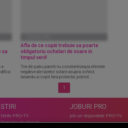
19 AUGUST 2009
Afla de ce copiii trebuie sa poarte
e sa
obligatoriu ochelari de soare in
timpul verii!
 e
Trei din patru parinti nu constientizeaza efectele
difica
negative ale razelor solare asupra ochilor,
lasandu-si copiii fara protectie, potrivit...
1
STIRI
JOBURI PRO
Stirile PRO•TV
Job-uri disponibile PRO•TV
Romania, te iubesc!