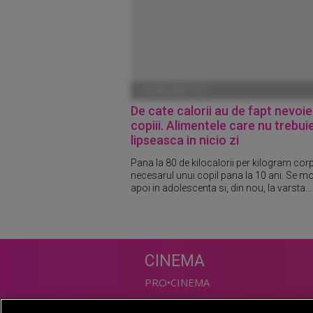
01 IANUARIE 1970
De cate calorii au de fapt nevoie
copiii. Alimentele care nu trebui
lipseasca in nicio zi
Pana la 80 de kilocalorii per kilogram corp
necesarul unui copil pana la 10 ani. Se mo
apoi in adolescenta si, din nou, la varsta...
CINEMA
PRO•CINEMA