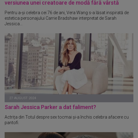
versiunea unei creatoare de modă fără vârstă
Pentru a-și celebra cei 76 de ani, Vera Wang s-a lăsat inspirată de
estetica personajului Carrie Bradshaw interpretat de Sarah
Jessica...
27 AUGUST 2024
Sarah Jessica Parker a dat faliment?
Actrița din Totul despre sex tocmai și-a închis celebra afacere cu
pantofi.