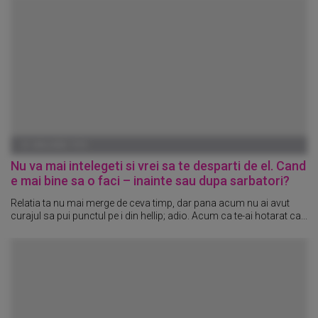
01 IANUARIE 1970
Nu va mai intelegeti si vrei sa te desparti de el. Cand
e mai bine sa o faci – inainte sau dupa sarbatori?
Relatia ta nu mai merge de ceva timp, dar pana acum nu ai avut
curajul sa pui punctul pe i din hellip; adio. Acum ca te-ai hotarat ca...