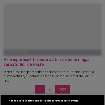
01 IANUARIE 1970
Vine iepurasul! Traieste alaturi de bebe magia
sarbatorilor de Paste
Mami si tati incep pregatirile de sarbatoare: curatenia generala,
cumparaturile, bucataria e din ce in ce mai aglomerata. Micutul
tau...
1
2
Next
Nouă ne pasă ca datele tale personale să rămână confidențiale
CINEMA