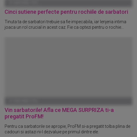
01 IANUARIE 1970
Cinci sutiene perfecte pentru rochiile de sarbatori
Tinuta ta de sarbatori trebuie sa fie impecabila, iar lenjeria intima
joaca un rol crucial in acest caz. Fie ca optezi pentru o rochie...
01 IANUARIE 1970
Vin sarbatorile! Afla ce MEGA SURPRIZA ti-a
pregatit ProFM!
Pentru ca sarbatorile se apropie, ProFM si-a pregatit tolba plina de
cadouri si astazi ni-l dezvaluie pe primul dintre ele.