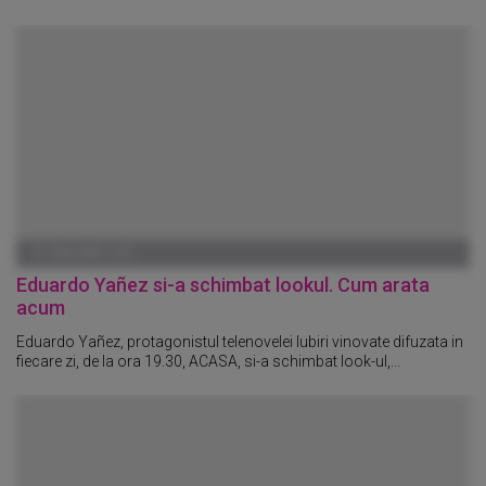
01 IANUARIE 1970
Eduardo Yañez si-a schimbat lookul. Cum arata
acum
Eduardo Yañez, protagonistul telenovelei Iubiri vinovate difuzata in
fiecare zi, de la ora 19.30, ACASA, si-a schimbat look-ul,...