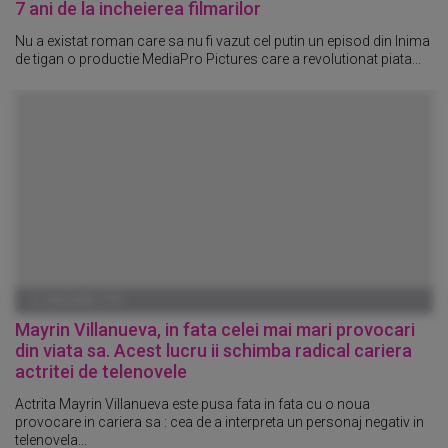
7 ani de la incheierea filmarilor
Nu a existat roman care sa nu fi vazut cel putin un episod din Inima
de tigan o productie MediaPro Pictures care a revolutionat piata...
01 IANUARIE 1970
Mayrin Villanueva, in fata celei mai mari provocari
din viata sa. Acest lucru ii schimba radical cariera
actritei de telenovele
Actrita Mayrin Villanueva este pusa fata in fata cu o noua
provocare in cariera sa : cea de a interpreta un personaj negativ in
telenovela...