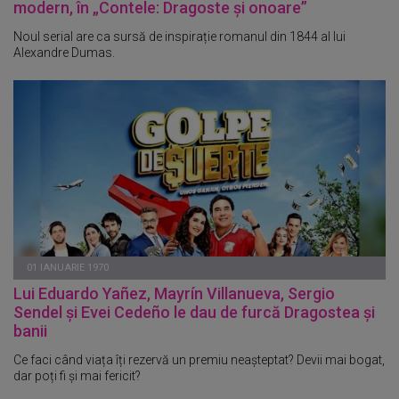
modern, în „Contele: Dragoste și onoare”
Noul serial are ca sursă de inspirație romanul din 1844 al lui
Alexandre Dumas.
01 IANUARIE 1970
Lui Eduardo Yañez, Mayrín Villanueva, Sergio
Sendel și Evei Cedeño le dau de furcă Dragostea și
banii
Ce faci când viața îți rezervă un premiu neașteptat? Devii mai bogat,
dar poți fi și mai fericit?