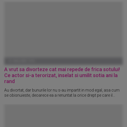
01 IANUARIE 1970
A vrut sa divorteze cat mai repede de frica sotului!
Ce actor si-a terorizat, inselat si umilit sotia ani la
rand
Au divortat, dar bunurile lor nu s-au impartit in mod egal, asa cum
se obisnuieste, deoarece ea a renuntat la orice drept pe care il...