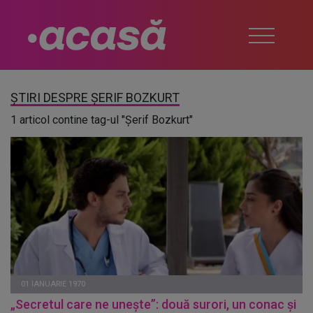
ȘTIRI DESPRE ȘERIF BOZKURT
1 articol contine tag-ul "Șerif Bozkurt"
01 IANUARIE 1970
„Secretul care ne unește”: două surori, un conac și