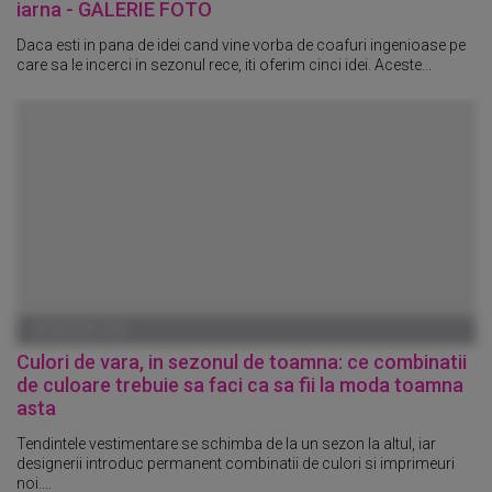
iarna - GALERIE FOTO
Daca esti in pana de idei cand vine vorba de coafuri ingenioase pe
care sa le incerci in sezonul rece, iti oferim cinci idei. Aceste...
20 AUGUST 2012
Culori de vara, in sezonul de toamna: ce combinatii
de culoare trebuie sa faci ca sa fii la moda toamna
asta
Tendintele vestimentare se schimba de la un sezon la altul, iar
designerii introduc permanent combinatii de culori si imprimeuri
noi....