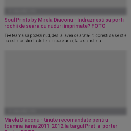
01 IANUARIE 1970
Soul Prints by Mirela Diaconu - Indraznesti sa porti
rochii de seara cu nuduri imprimate? FOTO
Ti-e teama sa pozezi nud, desi ai avea ce arata? Iti doresti sa se stie
ca esti constienta de felul in care arati, fara sa risti sa...
01 IANUARIE 1970
Mirela Diaconu - tinute recomandate pentru
toamna-iarna 2011-2012 la targul Pret-a-porter