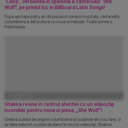
“Loba”, versiunea in spaniola a cantecului “She
Wolf", pe primul loc in Billboard Latin Songs!
Dupa aproape patru ani de pauza in cariera muzicala, cantareata
columbiana a dat lovitura cu noua ei melodie. Toata lumea o
fredoneaza...
02 AUGUST 2009
Shakira revine in centrul atentiei cu un videoclip
incendiar pentru noua ei piesa, „She Wolf”!
Celebra solista de origine columbiana isi surpinde din nou fanii, si
de data asta tot cu stilul de dans! In noul ei videoclip, Shakira...