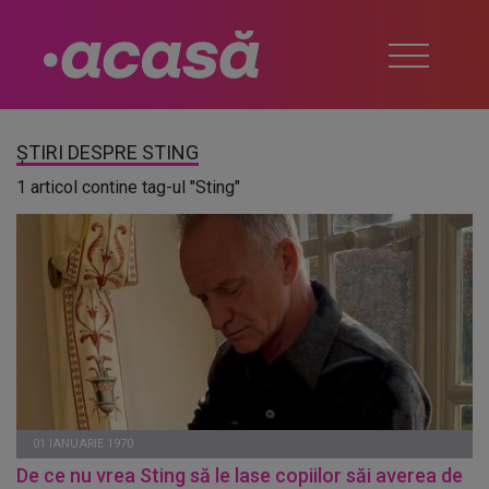
ȘTIRI DESPRE STING
1 articol contine tag-ul "Sting"
01 IANUARIE 1970
De ce nu vrea Sting să le lase copiilor săi averea de