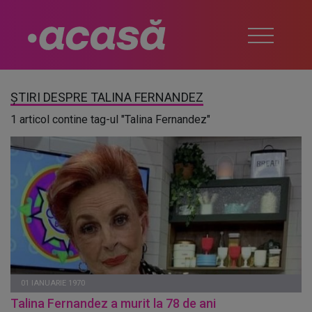
ȘTIRI DESPRE TALINA FERNANDEZ
1 articol contine tag-ul "Talina Fernandez"
01 IANUARIE 1970
Talina Fernandez a murit la 78 de ani