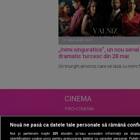
01 IANUARIE 1970
„Inimi singuratice”, un nou serial
dramatic turcesc din 28 mai
Un triunghi amoros care se lasă cu inimi f
CINEMA
PRO•CINEMA
Nouă ne pasă ca datele tale personale să rămână confi
DIVERTISMENT
Noi și partenerii noștri
201
stocăm și/sau accesăm informații pe dispozi
PRO•TV
identificatorii cookie unici pentru prelucrarea datelor cu caracter personal. Puteț