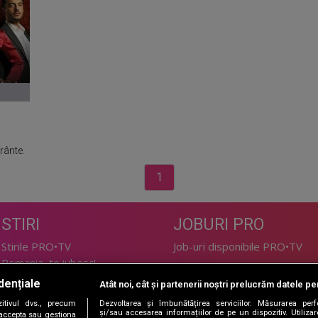
rânte.
1
STIRI
JOBURI PRO
Stirile PRO•TV
Job-uri disponibile PRO•TV
Romania, te iubesc!
dențiale
Atât noi, cât și partenerii noștri prelucrăm datele pen
LIFESTYLE
tivul dvs., precum
Dezvoltarea și îmbunătățirea serviciilor. Măsurarea per
TEHNOLOGIE
Doctor de Bine
și/sau accesarea informațiilor de pe un dispozitiv. Utilizare
i accepta sau gestiona