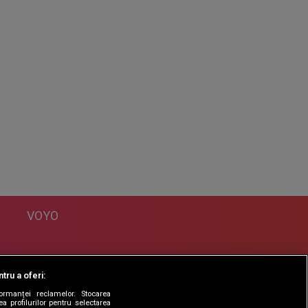
VOYO
DESPRE
tru a oferi:
Politica Confidentialitate
formanței reclamelor. Stocarea
Contact
a profilurilor pentru selectarea