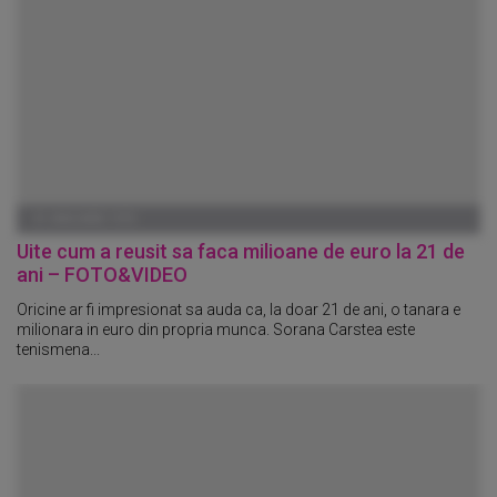
01 IANUARIE 1970
Uite cum a reusit sa faca milioane de euro la 21 de
ani – FOTO&VIDEO
Oricine ar fi impresionat sa auda ca, la doar 21 de ani, o tanara e
milionara in euro din propria munca. Sorana Carstea este
tenismena...