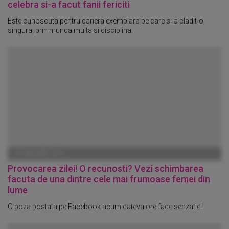
celebra si-a facut fanii fericiti
Este cunoscuta pentru cariera exemplara pe care si-a cladit-o
singura, prin munca multa si disciplina.
01 IANUARIE 1970
Provocarea zilei! O recunosti? Vezi schimbarea
facuta de una dintre cele mai frumoase femei din
lume
O poza postata pe Facebook acum cateva ore face senzatie!