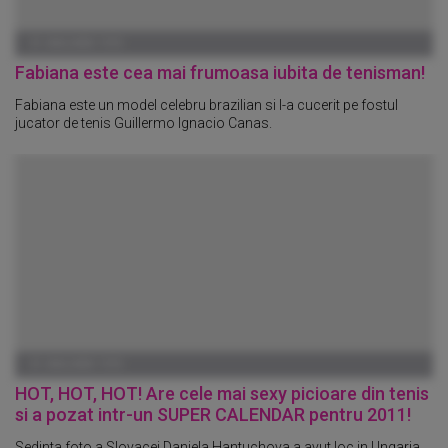
01 IANUARIE 1970
Fabiana este cea mai frumoasa iubita de tenisman!
Fabiana este un model celebru brazilian si l-a cucerit pe fostul
jucator de tenis Guillermo Ignacio Canas.
01 IANUARIE 1970
HOT, HOT, HOT! Are cele mai sexy picioare din tenis
si a pozat intr-un SUPER CALENDAR pentru 2011!
Sedinta foto a Slovacei Daniela Hantuchova a avut loc in Ungaria.