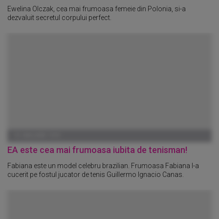
Ewelina Olczak, cea mai frumoasa femeie din Polonia, si-a
dezvaluit secretul corpului perfect.
01 IANUARIE 1970
EA este cea mai frumoasa iubita de tenisman!
Fabiana este un model celebru brazilian. Frumoasa Fabiana l-a
cucerit pe fostul jucator de tenis Guillermo Ignacio Canas.