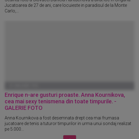
Jucatoarea de 27 de ani, care locuieste in paradisul de la Monte
Carlo,...
01 IANUARIE 1970
Enrique n-are gusturi proaste. Anna Kournikova,
cea mai sexy tenismena din toate timpurile. -
GALERIE FOTO
Anna Kournikova a fost desemnata drept cea mai frumasa
jucatoare de tenis a tuturor timpurilor in urma unui sondaj realizat
pe 5.000...