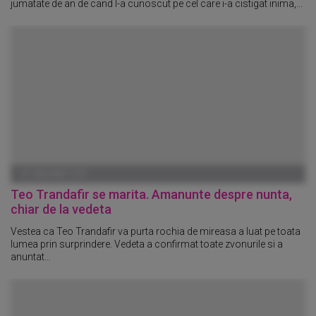
jumatate de an de cand l-a cunoscut pe cel care i-a cistigat inima,...
01 IANUARIE 1970
Teo Trandafir se marita. Amanunte despre nunta,
chiar de la vedeta
Vestea ca Teo Trandafir va purta rochia de mireasa a luat pe toata
lumea prin surprindere. Vedeta a confirmat toate zvonurile si a
anuntat...