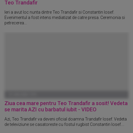
Teo Trandafir
Ieri a avut loc nunta dintre Teo Trandafir si Constantin Iosef.
Evenimentul a fost intens mediatizat de catre presa. Ceremonia si
petrecerea...
01 IANUARIE 1970
Ziua cea mare pentru Teo Trandafir a sosit! Vedeta
se marita AZI cu barbatul iubit - VIDEO
Azi, Teo Trandafir va deveni oficial doamna Trandafir Iosef. Vedeta
de televiziune se casatoreste cu fostul rugbist Constantin Iosef....