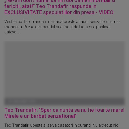
„Ne-am dorit numai sa fim doi oameni normali si
fericiti, atat!” Teo Trandafir raspunde in
EXCLUSIVITATE speculatiilor din presa - VIDEO
Vestea ca Teo Trandafir se casatoreste a facut senzatie in lumea
mondena. Presa de scandal si-a facut de lucru si a publicat
cateva...
01 IANUARIE 1970
Teo Trandafir: "Sper ca nunta sa nu fie foarte mare!
Mirele e un barbat senzational"
Teo Trandafir iubeste si se va casatori in curand. Nu a trecut nici