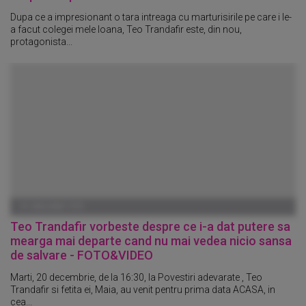
Dupa ce a impresionant o tara intreaga cu marturisirile pe care i le-
a facut colegei mele Ioana, Teo Trandafir este, din nou,
protagonista...
01 IANUARIE 1970
Teo Trandafir vorbeste despre ce i-a dat putere sa
mearga mai departe cand nu mai vedea nicio sansa
de salvare - FOTO&VIDEO
Marti, 20 decembrie, de la 16:30, la Povestiri adevarate , Teo
Trandafir si fetita ei, Maia, au venit pentru prima data ACASA, in
cea...