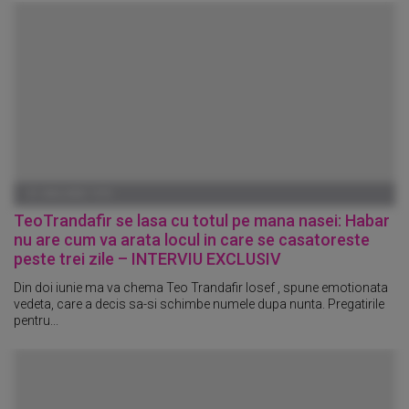
01 IANUARIE 1970
TeoTrandafir se lasa cu totul pe mana nasei: Habar
nu are cum va arata locul in care se casatoreste
peste trei zile – INTERVIU EXCLUSIV
Din doi iunie ma va chema Teo Trandafir Iosef , spune emotionata
vedeta, care a decis sa-si schimbe numele dupa nunta. Pregatirile
pentru...