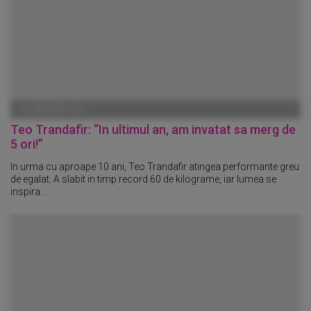
01 IANUARIE 1970
Teo Trandafir: “In ultimul an, am invatat sa merg de
5 ori!”
In urma cu aproape 10 ani, Teo Trandafir atingea performante greu
de egalat. A slabit in timp record 60 de kilograme, iar lumea se
inspira...