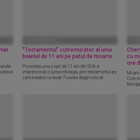
01 IANUARIE 1970
01 I
amei
"Testamentul" cutremurator al unui
Chery
baietel de 11 ani pe patul de moarte
cu ma
ore d
landei
Povestea unui copil de 11 ani din SUA a
 cateva
impresionat o lume intreaga, prin testamentul pe
Mi-am 
care baiatul l-a lasat. Fusese diagnosticat...
Cole i
Morga