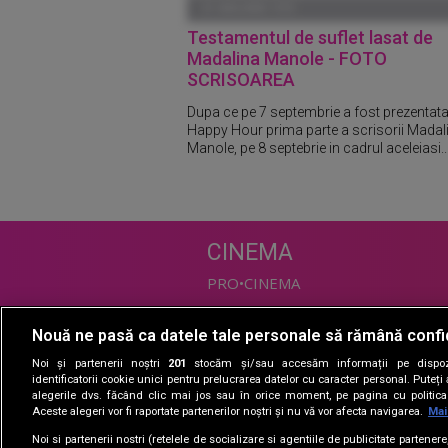
01 IANUARIE 1970
Testamentul de suflet lasat de
Madalina Manole - FOTO
SCRISOAREA
Dupa ce pe 7 septembrie a fost prezentata
Happy Hour prima parte a scrisorii Madali
Manole, pe 8 septebrie in cadrul aceleiasi..
CINEMA
PRO•CINEMA
Nouă ne pasă ca datele tale personale să rămână confi
DIVERTISMENT
Noi și partenerii noștri
201
stocăm și/sau accesăm informații pe dispozi
PRO•TV
identificatorii cookie unici pentru prelucrarea datelor cu caracter personal. Puteț
alegerile dvs. făcând clic mai jos sau în orice moment, pe pagina cu politica 
Romanii au talent
Aceste alegeri vor fi raportate partenerilor noștri și nu vă vor afecta navigarea.
Mai
Vocea Romaniei
Noi si partenerii nostri (retelele de socializare si agentiile de publicitate partener
Las Fierbinti