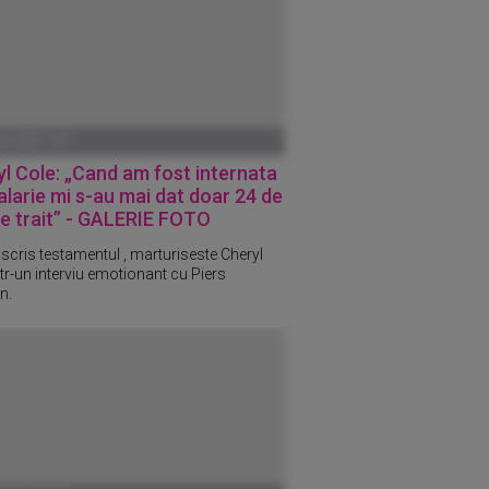
ANUARIE 1970
l Cole: „Cand am fost internata
larie mi s-au mai dat doar 24 de
e trait” - GALERIE FOTO
scris testamentul , marturiseste Cheryl
ntr-un interviu emotionant cu Piers
n.