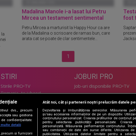
01 IANUARIE 1970
01 I
Madalina Manole i-a lasat lui Petru
Testa
Mircea un testament sentimental
fost 
Petru Mircea a marturisit la Happy Hour ca are
Saptam
de la Madalina o scrisoare de ramas bun, care
prezent
 la
arata cat se poate de clar sentimentele...
Jackson
nei
.
1
STIRI
JOBURI PRO
Stirile PRO•TV
Job-uri disponibile PRO•TV
Romania, te iubesc!
dențiale
Atât noi, cât și partenerii noștri prelucrăm datele pen
LIFESTYLE
tivul dvs., precum
Dezvoltarea și îmbunătățirea serviciilor. Măsurarea per
TEHNOLOGIE
Doctor de Bine
și/sau accesarea informațiilor de pe un dispozitiv. Utilizare
i accepta sau gestiona
conținutului personalizat. Crearea profilurilor de conținut per
de confidențialitate.
I Like IT
Acasă
pentru selectarea publicității personalizate. Crearea p
 multe detalii
personalizată. Măsurarea performanței conținutului. Înțeleg
Acasă Gold
sau combinații de date din surse diferite. Utilizarea de 
e, precum si furnizorii
publicitatea. Utilizarea datelor limitate pentru a selec
Perfecte