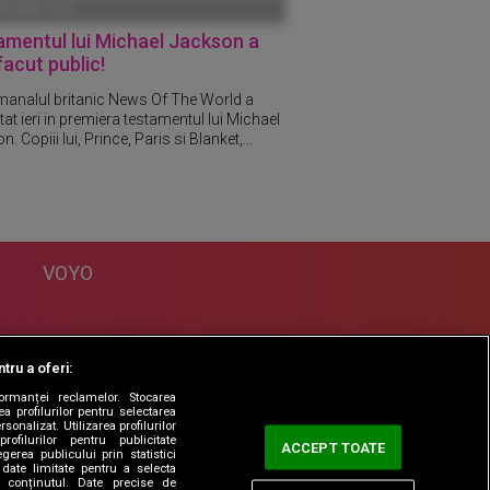
ANUARIE 1970
mentul lui Michael Jackson a
facut public!
analul britanic News Of The World a
at ieri in premiera testamentul lui Michael
. Copiii lui, Prince, Paris si Blanket,...
VOYO
DESPRE
tru a oferi:
Politica Confidentialitate
formanței reclamelor. Stocarea
Contact
a profilurilor pentru selectarea
sonalizat. Utilizarea profilurilor
rofilurilor pentru publicitate
ACCEPT TOATE
erea publicului prin statistici
date limitate pentru a selecta
ta conținutul. Date precise de