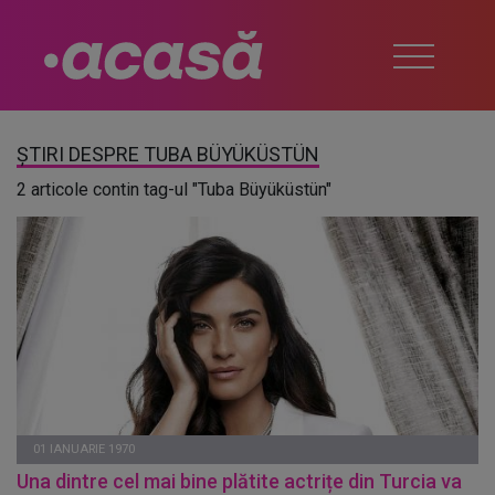
ȘTIRI DESPRE TUBA BÜYÜKÜSTÜN
2 articole contin tag-ul "Tuba Büyüküstün"
01 IANUARIE 1970
Una dintre cel mai bine plătite actrițe din Turcia va