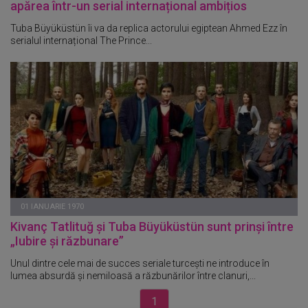
apărea într-un serial internațional ambițios
Tuba Büyüküstün îi va da replica actorului egiptean Ahmed Ezz în
serialul internațional The Prince...
01 IANUARIE 1970
Kivanç Tatlituğ și Tuba Büyüküstün sunt prinși între
„Iubire și răzbunare”
Unul dintre cele mai de succes seriale turcești ne introduce în
lumea absurdă și nemiloasă a răzbunărilor între clanuri,...
1