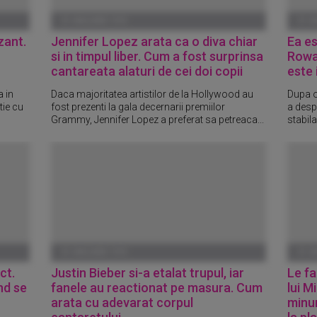
01 IANUARIE 1970
01 I
zant.
Jennifer Lopez arata ca o diva chiar
Ea es
si in timpul liber. Cum a fost surprinsa
Rowa
cantareata alaturi de cei doi copii
este 
 in
Daca majoritatea artistilor de la Hollywood au
Dupa o
tie cu
fost prezenti la gala decernarii premiilor
a despa
Grammy, Jennifer Lopez a preferat sa petreaca...
stabila
01 IANUARIE 1970
01 I
ct.
Justin Bieber si-a etalat trupul, iar
Le f
nd se
fanele au reactionat pe masura. Cum
lui M
arata cu adevarat corpul
minun