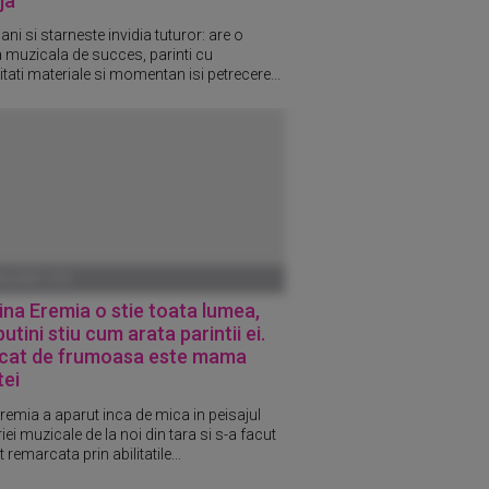
ja
ani si starneste invidia tuturor: are o
a muzicala de succes, parinti cu
itati materiale si momentan isi petrecere...
ANUARIE 1970
ina Eremia o stie toata lumea,
putini stiu cum arata parintii ei.
 cat de frumoasa este mama
tei
Eremia a aparut inca de mica in peisajul
iei muzicale de la noi din tara si s-a facut
 remarcata prin abilitatile...