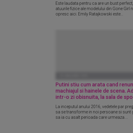
Este laudata pentru ca are un bust perfect
atuurile fizice ale modelului din Gone Girl 
opresc aici. Emily Ratajkowski este...
01 IANUARIE 1970
Putini stiu cum arata cand renun
machiajul si hainele de scena. Ad
intr-o zi obisnuita, la sala de spo
La inceputul anului 2016, vedetele par preg
sa se transforme in noi persoane si sunt 
sa ia cu asalt perioada care urmeaza....