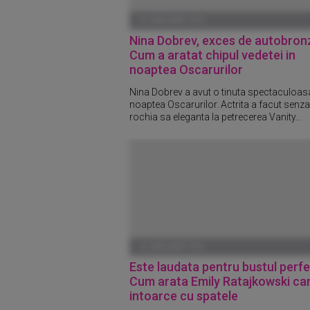
01 IANUARIE 1970
Nina Dobrev, exces de autobron
Cum a aratat chipul vedetei in
noaptea Oscarurilor
Nina Dobrev a avut o tinuta spectaculoasa
noaptea Oscarurilor. Actrita a facut senza
rochia sa eleganta la petrecerea Vanity...
01 IANUARIE 1970
Este laudata pentru bustul perfe
Cum arata Emily Ratajkowski ca
intoarce cu spatele