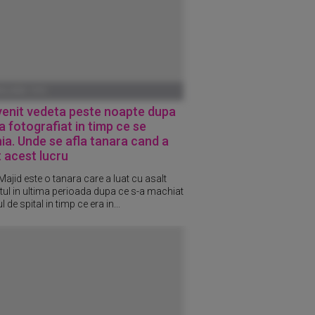
ANUARIE 1970
venit vedeta peste noapte dupa
a fotografiat in timp ce se
a. Unde se afla tanara cand a
 acest lucru
Majid este o tanara care a luat cu asalt
etul in ultima perioada dupa ce s-a machiat
l de spital in timp ce era in...