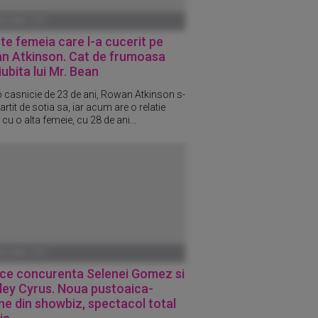
ANUARIE 1970
te femeia care l-a cucerit pe
n Atkinson. Cat de frumoasa
iubita lui Mr. Bean
 casnicie de 23 de ani, Rowan Atkinson s-
rtit de sotia sa, iar acum are o relatie
 cu o alta femeie, cu 28 de ani...
ANUARIE 1970
ace concurenta Selenei Gomez si
iley Cyrus. Noua pustoaica-
e din showbiz, spectacol total