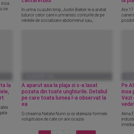
cantaretului
la pla
, insa
nu se
In urma cu putin timp, Justin Bieber le-a aratat
Are 17 
tuturor celor care ii urmaresc conturile de pe
carier
retelele de socializare abdomenul sau,...
posibil
01 IANUARIE 1970
01 I
ta la
A aparut asa la plaja si s-a lasat
Pe Al
ele,
pozata din toate unghiurile. Detaliul
insa 
rt
pe care toata lumea l-a observat la
Vezi
ea
vede
atite
gata
O cheama Natalie Nunn si isi etaleaza formele
Alina 
voluptoase de cate ori are ocazia.
industr
imediat