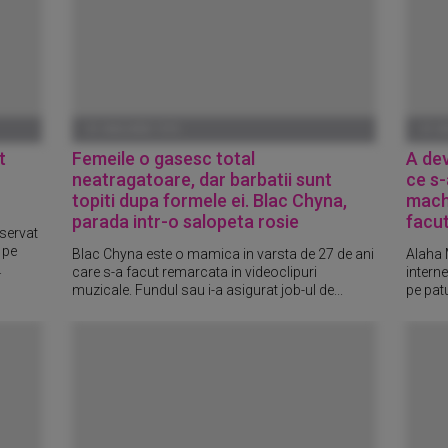
01 IANUARIE 1970
01 I
t
Femeile o gasesc total
A de
neatragatoare, dar barbatii sunt
ce s-
topiti dupa formele ei. Blac Chyna,
machi
parada intr-o salopeta rosie
facut
bservat
 pe
Blac Chyna este o mamica in varsta de 27 de ani
Alaha 
.
care s-a facut remarcata in videoclipuri
intern
muzicale. Fundul sau i-a asigurat job-ul de...
pe patu