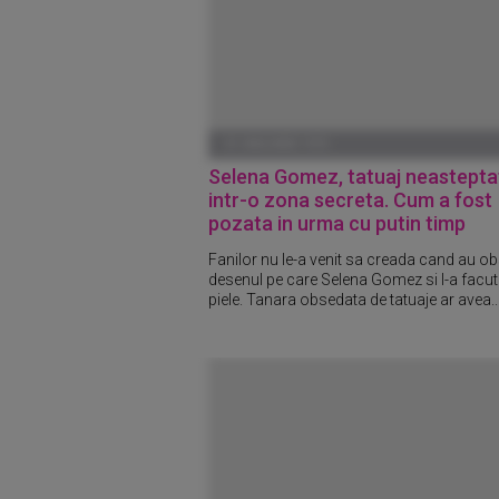
01 IANUARIE 1970
Selena Gomez, tatuaj neastepta
intr-o zona secreta. Cum a fost
pozata in urma cu putin timp
Fanilor nu le-a venit sa creada cand au o
desenul pe care Selena Gomez si l-a facut
piele. Tanara obsedata de tatuaje ar avea..