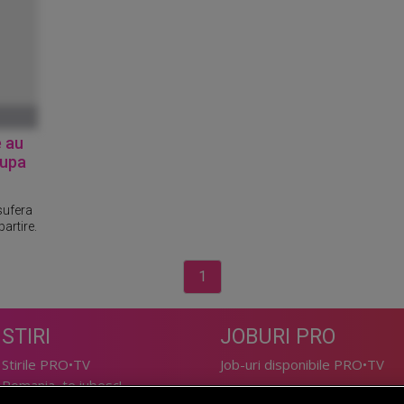
e au
dupa
sufera
artire.
1
STIRI
JOBURI PRO
Stirile PRO•TV
Job-uri disponibile PRO•TV
Romania, te iubesc!