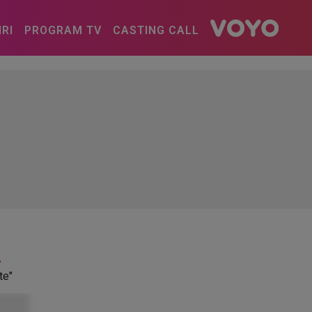
IRI
PROGRAM TV
CASTING CALL
E
te"