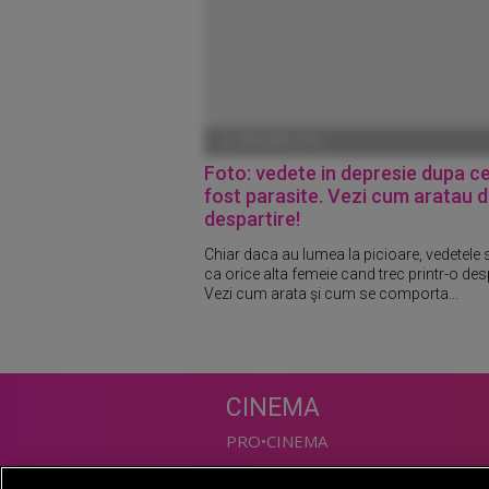
01 IANUARIE 1970
Foto: vedete in depresie dupa c
fost parasite. Vezi cum aratau 
despartire!
Chiar daca au lumea la picioare, vedetele 
ca orice alta femeie cand trec printr-o desp
Vezi cum arata şi cum se comporta...
CINEMA
PRO•CINEMA