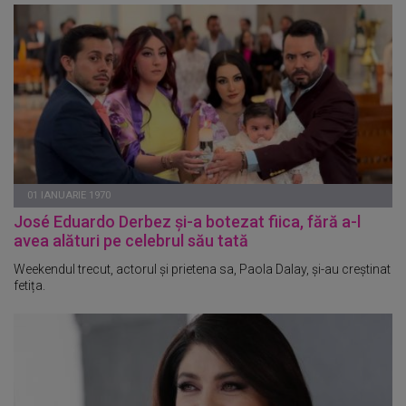
01 IANUARIE 1970
José Eduardo Derbez și-a botezat fiica, fără a-l
avea alături pe celebrul său tată
Weekendul trecut, actorul și prietena sa, Paola Dalay, și-au creștinat
fetița.