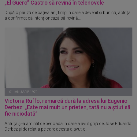
„El Güero” Castro să revină în telenovele
După o pauză de câțiva ani, timp în care a devenit și bunică, actrița
a confirmat că intenționează să revină...
01 IANUARIE 1970
Victoria Ruffo, remarcă dură la adresa lui Eugenio
Derbez: „Este mai mult un prieten, tată nu a știut să
fie niciodată”
Actrița și-a amintit de perioada în care a avut grijă de José Eduardo
Derbez și de relația pe care acesta a avut-o...