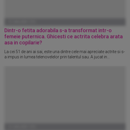
01 IANUARIE 1970
Dintr-o fetita adorabila s-a transformat intr-o
femeie puternica. Ghicesti ce actrita celebra arata
asa in copilarie?
La cei 51 de ani ai sai, este una dintre cele mai apreciate actrite si s-
a impus in lumea telenovelelor prin talentul sau. A jucat in...
01 IANUARIE 1970