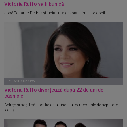
Victoria Ruffo va fi bunică
José Eduardo Derbez și iubita lui așteaptă primul lor copil.
01 IANUARIE 1970
Victoria Ruffo divorțează după 22 de ani de
căsnicie
Actrița și soțul său politician au început demersurile de separare
legală.