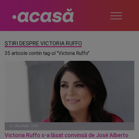
ȘTIRI DESPRE VICTORIA RUFFO
35 articole contin tag-ul "Victoria Ruffo"
01 IANUARIE 1970
Victoria Ruffo s-a lăsat convinsă de José Alberto