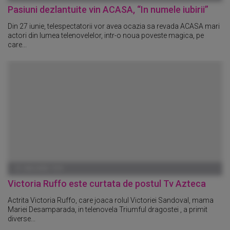
Pasiuni dezlantuite vin ACASA, “In numele iubirii”
Din 27 iunie, telespectatorii vor avea ocazia sa revada ACASA mari
actori din lumea telenovelelor, intr-o noua poveste magica, pe
care...
01 IANUARIE 1970
Victoria Ruffo este curtata de postul Tv Azteca
Actrita Victoria Ruffo, care joaca rolul Victoriei Sandoval, mama
Mariei Desamparada, in telenovela Triumful dragostei , a primit
diverse...