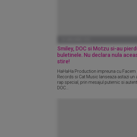
01 IANUARIE 1970
Smiley, DOC si Motzu si-au pierd
buletinele. Nu declara nula acea
stire!
HaHaHa Production impreuna cu Facem
Records si Cat Music lanseaza astazi un
rap special, prin mesajul puternic si autent
DOC...