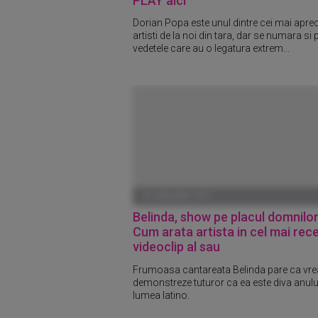
PLAY aici
Dorian Popa este unul dintre cei mai aprec
artisti de la noi din tara, dar se numara si p
vedetele care au o legatura extrem...
01 IANUARIE 1970
Belinda, show pe placul domnilor
Cum arata artista in cel mai rec
videoclip al sau
Frumoasa cantareata Belinda pare ca vre
demonstreze tuturor ca ea este diva anului
lumea latino.