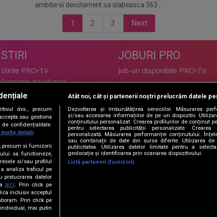
ambitie si devotament sa slabeasca 363...
1
2
3
Next
STIRI
JOBURI PRO
Stirile PRO•TV
Job-uri disponibile PRO•TV
Romania, te iubesc!
dențiale
Atât noi, cât și partenerii noștri prelucrăm datele pen
LIFESTYLE
tivul dvs., precum
Dezvoltarea și îmbunătățirea serviciilor. Măsurarea per
TEHNOLOGIE
Doctor de Bine
și/sau accesarea informațiilor de pe un dispozitiv. Utilizare
i accepta sau gestiona
conținutului personalizat. Crearea profilurilor de conținut per
de confidențialitate.
I Like IT
Acasă
pentru selectarea publicității personalizate. Crearea p
 multe detalii
personalizată. Măsurarea performanței conținutului. Înțeleg
Acasă Gold
sau combinații de date din surse diferite. Utilizarea de 
e, precum si furnizorii
publicitatea. Utilizarea datelor limitate pentru a selec
Perfecte
geolocație și identificarea prin scanarea dispozitivului.
ului sa functioneze,
SPORT
DeBarbati
resele si/sau profilul
Listă parteneri (furnizori)
 a analiza traficul pe
Foodstory
Sport.ro
u prelucrarea datelor
PRO•ARENA
aici
ta
. Prin click pe
ica inclusiv acceptul
aboram. Prin click pe
ECONOMIC
ndividual, mai putin