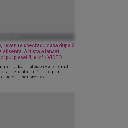
ANUARIE 1970
, revenire spectaculoasa dupa 3
e absenta. Artista a lansat
clipul piesei "Hello" - VIDEO
 lansat videoclipul piesei Hello , primul
 extras de pe albumul 25 , programat
 lansare in luna noiembrie.