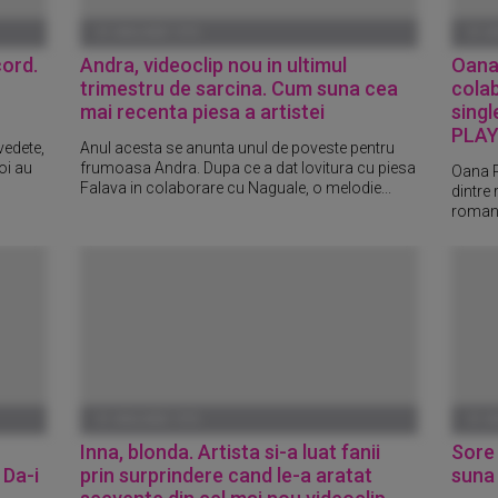
01 IANUARIE 1970
01 I
cord.
Andra, videoclip nou in ultimul
Oana
trimestru de sarcina. Cum suna cea
colab
mai recenta piesa a artistei
singl
PLAY 
vedete,
Anul acesta se anunta unul de poveste pentru
oi au
frumoasa Andra. Dupa ce a dat lovitura cu piesa
Oana R
Falava in colaborare cu Naguale, o melodie...
dintre 
roman
01 IANUARIE 1970
01 I
Inna, blonda. Artista si-a luat fanii
Sore 
 Da-i
prin surprindere cand le-a aratat
suna 