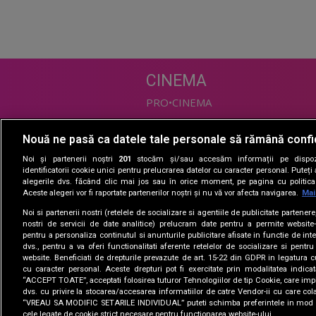
CINEMA
PRO•CINEMA
Nouă ne pasă ca datele tale personale să rămână confi
DIVERTISMENT
Noi și partenerii noștri
201
stocăm și/sau accesăm informații pe dispozi
PRO•TV
identificatorii cookie unici pentru prelucrarea datelor cu caracter personal. Puteț
alegerile dvs. făcând clic mai jos sau în orice moment, pe pagina cu politica 
Romanii au talent
Aceste alegeri vor fi raportate partenerilor noștri și nu vă vor afecta navigarea.
Mai
Vocea Romaniei
Noi si partenerii nostri (retelele de socializare si agentiile de publicitate partener
Las Fierbinti
nostri de servicii de date analitice) prelucram date pentru a permite website-
La Maruta
pentru a personaliza continutul si anunturile publicitare afisate in functie de inte
dvs., pentru a va oferi functionalitati aferente retelelor de socializare si pentru
Apropo TV
website. Beneficiati de drepturile prevazute de art. 15-22 din GDPR in legatura c
cu caracter personal. Aceste drepturi pot fi exercitate prin modalitatea indica
“ACCEPT TOATE”, acceptati folosirea tuturor Tehnologiilor de tip Cookie, care impl
dvs. cu privire la stocarea/accesarea informatiilor de catre Vendor-ii cu care col
“VREAU SA MODIFIC SETARILE INDIVIDUAL” puteti schimba preferintele in mod i
cele legate de cookie strict necesare pentru functionarea website-ului.