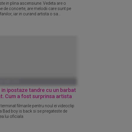
ste in plina ascensiune. Vedeta are o
e de concerte, are melodii care sunt pe
fanilor, iar in curand artista o sa...
ANUARIE 1970
 in ipostaze tandre cu un barbat
t. Cum a fost surprinsa artista
terminat filmarile pentru noul ei videoclip
sa Bad boy is back si se pregateste de
a lui oficiala.