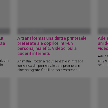
01 IANUARIE 1970
01 I
ut
A transformat una dintre printesele
Adele
sta
preferate ale copiilor intr-un
ani d
personaj malefic. Videoclipul a
video
cucerit internetul
Adele a
 album
single
Animatia Frozen a facut senzatie in intreaga
ic:
pentru
lume inca din primele zile de la premiera in
cinematografe. Copiii de toate varstele au...