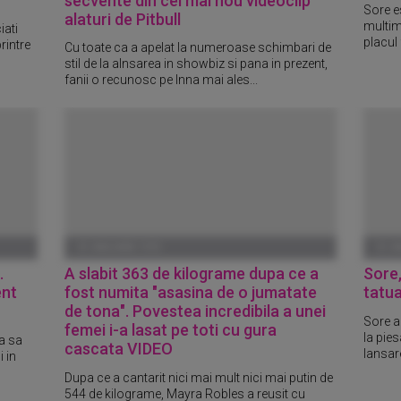
secvente din cel mai nou videoclip
Sore e
alaturi de Pitbull
multim
iati
placul 
rintre
Cu toate ca a apelat la numeroase schimbari de
stil de la alnsarea in showbiz si pana in prezent,
fanii o recunosc pe Inna mai ales...
01 IANUARIE 1970
01 I
.
A slabit 363 de kilograme dupa ce a
Sore,
ent
fost numita "asasina de o jumatate
tatua
de tona". Povestea incredibila a unei
Sore a 
femei i-a lasat pe toti cu gura
la pie
a sa
cascata VIDEO
lansare
 in
Dupa ce a cantarit nici mai mult nici mai putin de
544 de kilograme, Mayra Robles a reusit cu