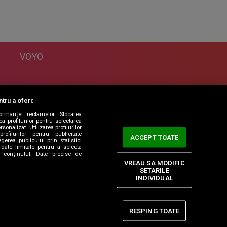
VOYO
DESPRE
tru a oferi:
Politica Confidentialitate
formanței reclamelor. Stocarea
Contact
a profilurilor pentru selectarea
sonalizat. Utilizarea profilurilor
rofilurilor pentru publicitate
ACCEPT TOATE
erea publicului prin statistici
date limitate pentru a selecta
ta conținutul. Date precise de
VREAU SA MODIFIC
SETARILE
INDIVIDUAL
RESPING TOATE