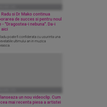
ANUARIE 1970
 Radu si Dr Mako continua
orarea de succes si pentru noul
e - "Dragostea-i nebuna". Da-i
aici
adu poate fi confiderata cu usurinta una
revelatiile ultimului an in muzica
easca.
ANUARIE 1970
lanseaza un nou videoclip. Cum
cea mai recenta piesa a artistei