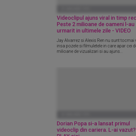
01 IANUARIE 1970
Videoclipul ajuns viral in timp re
Peste 2 milioane de oameni l-au
urmarit in ultimele zile - VIDEO
Jay Alvarrez si Alexis Ren nu sunt tocmai 
insa pozele si filmuletele in care apar cei d
milioane de vizualizari si au ajuns...
01 IANUARIE 1970
Dorian Popa si-a lansat primul
videoclip din cariera. L-ai vazut?