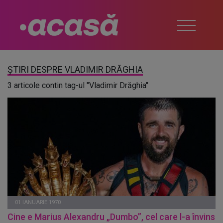
ȘTIRI DESPRE VLADIMIR DRĂGHIA
3 articole contin tag-ul "Vladimir Drăghia"
01 IANUARIE 1970
Cine e Marius Alexandru „Dumbo”, cel care l-a învins