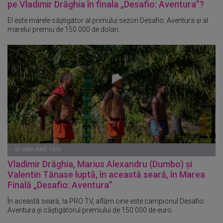
pe Vladimir Drăghia în finala „Desafio: Aventura”?
El este marele câștigător al primului sezon Desafio: Aventura și al
marelui premiu de 150.000 de dolari.
01 IANUARIE 1970
Vladimir Drăghia, Marius Alexandru (Dumbo) și
Valentin Tănase luptă, în această seară, în Marea
Finală „Desafio: Aventura”
În această seară, la PRO TV, aflăm cine este campionul Desafio:
Aventura și câștigătorul premiului de 150.000 de euro.