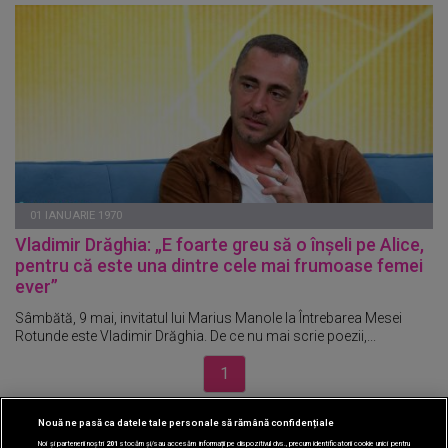
01 IANUARIE 1970
Vladimir Drăghia: „E foarte greu să o înșeli pe Alice,
pentru că este una dintre cele mai frumoase femei
ever”
Sâmbătă, 9 mai, invitatul lui Marius Manole la Întrebarea Mesei
Rotunde este Vladimir Drăghia. De ce nu mai scrie poezii,...
1
Nouă ne pasă ca datele tale personale să rămână confidențiale
CINEMA
Noi și partenerii noștri
201
stocăm și/sau accesăm informații pe dispozitivul dvs., precum identificatorii cookie unici pentru