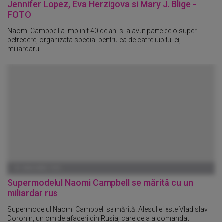
Jennifer Lopez, Eva Herzigova si Mary J. Blige -
FOTO
Naomi Campbell a implinit 40 de ani si a avut parte de o super
petrecere, organizata special pentru ea de catre iubitul ei,
miliardarul...
01 IANUARIE 1970
Supermodelul Naomi Campbell se mărită cu un
miliardar rus
Supermodelul Naomi Campbell se mărită! Alesul ei este Vladislav
Doronin, un om de afaceri din Rusia, care deja a comandat