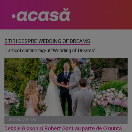
ȘTIRI DESPRE WEDDING OF DREAMS
1 articol contine tag-ul "Wedding of Dreams"
01 IANUARIE 1970
Debbie Gibson și Robert Gant au parte de O nuntă