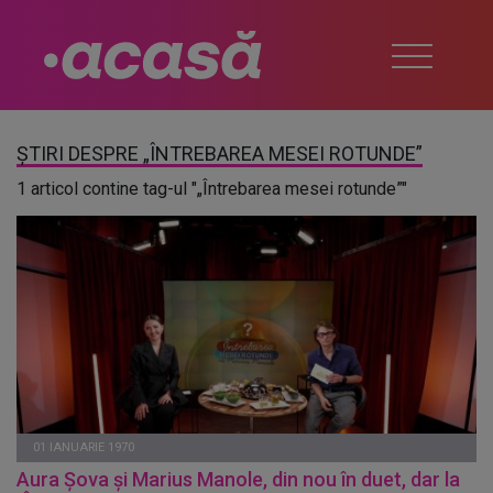
ȘTIRI DESPRE „ÎNTREBAREA MESEI ROTUNDE”
1 articol contine tag-ul "„Întrebarea mesei rotunde”"
01 IANUARIE 1970
Aura Șova și Marius Manole, din nou în duet, dar la