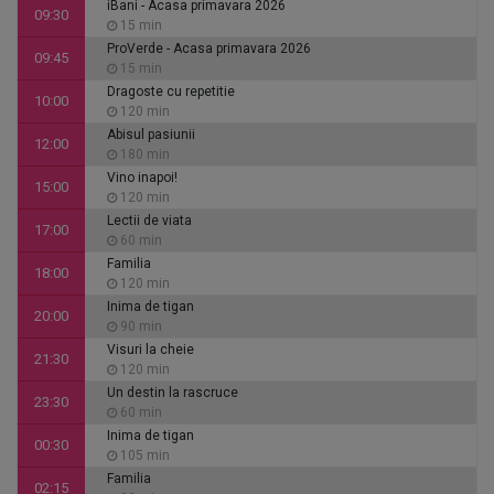
iBani - Acasa primavara 2026
09:30
15 min
ProVerde - Acasa primavara 2026
09:45
15 min
Dragoste cu repetitie
10:00
120 min
Abisul pasiunii
12:00
180 min
Vino inapoi!
15:00
120 min
Lectii de viata
17:00
60 min
Familia
18:00
120 min
Inima de tigan
20:00
90 min
Visuri la cheie
21:30
120 min
Un destin la rascruce
23:30
60 min
Inima de tigan
00:30
105 min
Familia
02:15