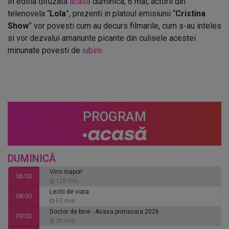
In editia difuzata
acasa
duminica, 6 mai, actorii din
telenovela “
Lola
”, prezenti in platoul emisiunii “
Cristina
Show
” vor povesti cum au decurs filmarile, cum s-au inteles
si vor dezvalui amanunte picante din culisele acestei
minunate povesti de
iubire
.
PROGRAM
DUMINICĂ
Vino inapoi!
06:00
120 min
Lectii de viata
08:00
60 min
Doctor de bine - Acasa primavara 2026
09:00
30 min