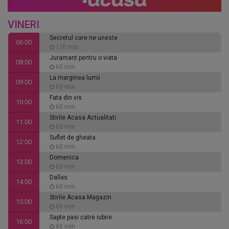
VINERI
Secretul care ne uneste
06:00
120 min
Juramant pentru o viata
08:00
60 min
La marginea lumii
09:00
60 min
Fata din vis
10:00
60 min
Stirile Acasa Actualitati
11:00
60 min
Suflet de gheata
12:00
60 min
Domenica
13:00
60 min
Dallas
14:00
60 min
Stirile Acasa Magazin
15:00
60 min
Sapte pasi catre iubire
16:00
60 min