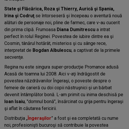
State şi Flăcărica, Roza şi Thierry, Aurică şi Spania,
Irina şi Codruţ
se întorseseră şi începeau o aventură nouă
alături de personaje noi, pline de farmec, care v-au cucerit
din prima clipă. Frumoasa
Diana Dumitrescu
a intrat
perfect în rolul Reginei. Povestea de iubire dintre ea şi
Cosmin, tânărul hotărât, misterios şi cu sânge rece,
interpretat de
Bogdan Albulescu
, a captivat de la primele
secvenţe.
Regina nu este singura super-producţie Promance adusă
Acasă de toamna lui 2008. Aici v-aţi îndrăgostit de
povestea năzdrăvanilor Îngeraşi, o poveste despre o
femeie de carieră cu doi copii năstruşnici şi un bărbat
devenit întâmplător bonă. L-am primit cu inima deschisă pe
Ioan Isaiu
, "domnul bonă", însărcinat cu grija pentru îngeraşi
şi aflat în căutarea fericirii.
Distribuţia „
Îngeraşilor
” a fost şi ea completată cu nume
noi, profesionişti bucuroşi să contribuie la povestea