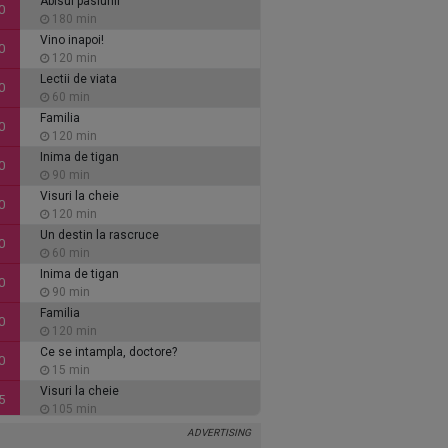
Abisul pasiunii
0
180 min
Vino inapoi!
0
120 min
Lectii de viata
0
60 min
Familia
0
120 min
Inima de tigan
0
90 min
Visuri la cheie
0
120 min
Un destin la rascruce
0
60 min
Inima de tigan
0
90 min
Familia
0
120 min
Ce se intampla, doctore?
0
15 min
Visuri la cheie
5
105 min
Vino inapoi!
0