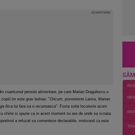
SÂM
06:0
a din cuantumul pensiei alimentare, pe care Marian Dragulescu o
08:0
 copiii lor este grav bolnav. "
Oricum, povesteste Larisa, Marian
nga fiica lui fara sa o recunoasc
a
". Fosta sotie locuieste acum
09:0
 cu chirie si spune ca in acest moment nu are de unde sa scoata
 sportivul a refuzat sa comenteze declaratiile, motivand ca este
10:0