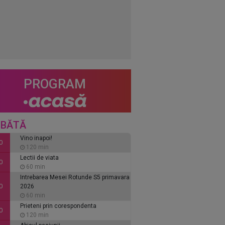
PROGRAM
BĂTĂ
Vino inapoi!
0
120 min
Lectii de viata
0
60 min
Intrebarea Mesei Rotunde S5 primavara
0
2026
60 min
Prieteni prin corespondenta
0
120 min