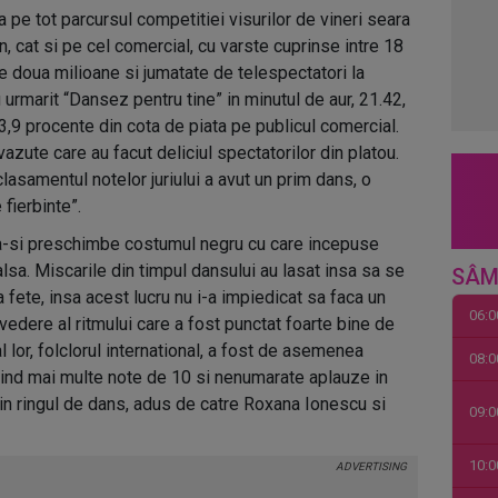
a pe tot parcursul competitiei visurilor de vineri seara
n, cat si pe cel comercial, cu varste cuprinse intre 18
e doua milioane si jumatate de telespectatori la
u urmarit “Dansez pentru tine” in minutul de aur, 21.42,
33,9 procente din cota de piata pe publicul comercial.
zute care au facut deliciul spectatorilor din platou.
lasamentul notelor juriului a avut un prim dans, o
fierbinte”.
 sa-si preschimbe costumul negru cu care incepuse
alsa. Miscarile din timpul dansului au lasat insa sa se
SÂM
fete, insa acest lucru nu i-a impiedicat sa faca un
06:0
edere al ritmului care a fost punctat foarte bine de
al lor, folclorul international, a fost de asemenea
08:0
imind mai multe note de 10 si nenumarate aplauze in
 in ringul de dans, adus de catre Roxana Ionescu si
09:0
10:0