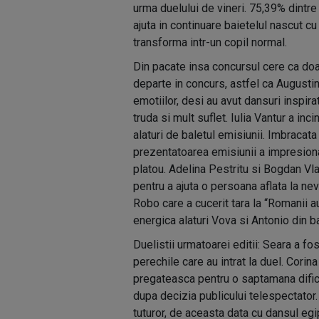
urma duelului de vineri. 75,39% dintre
ajuta in continuare baietelul nascut c
transforma intr-un copil normal.
Din pacate insa concursul cere ca doa
departe in concurs, astfel ca Augustin
emotiilor, desi au avut dansuri inspir
truda si mult suflet. Iulia Vantur a in
alaturi de baletul emisiunii. Imbracat
prezentatoarea emisiunii a impresionat
platou. Adelina Pestritu si Bogdan Vl
pentru a ajuta o persoana aflata la nev
Robo care a cucerit tara la “Romanii au
energica alaturi Vova si Antonio din b
Duelistii urmatoarei editii: Seara a fo
perechile care au intrat la duel. Cori
pregateasca pentru o saptamana dificil
dupa decizia publicului telespectator
tuturor, de aceasta data cu dansul egi