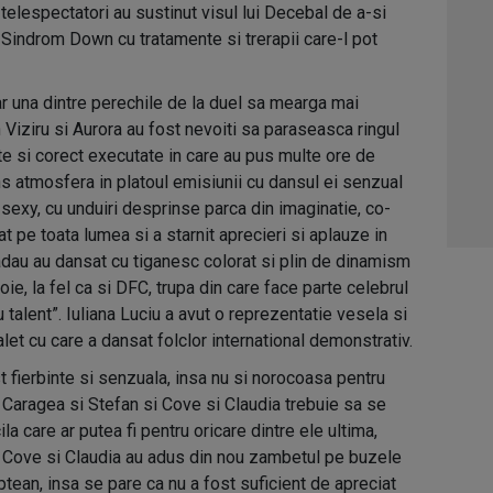
 telespectatori au sustinut visul lui Decebal de a-si
u Sindrom Down cu tratamente si trerapii care-l pot
r una dintre perechile de la duel sa mearga mai
 Viziru si Aurora au fost nevoiti sa paraseasca ringul
ate si corect executate in care au pus multe ore de
cins atmosfera in platoul emisiunii cu dansul ei senzual
a sexy, cu unduiri desprinse parca din imaginatie, co-
 pe toata lumea si a starnit aprecieri si aplauze in
adau au dansat cu tiganesc colorat si plin de dinamism
oie, la fel ca si DFC, trupa din care face parte celebrul
 talent”. Iuliana Luciu a avut o reprezentatie vesela si
alet cu care a dansat folclor international demonstrativ.
st fierbinte si senzuala, insa nu si norocoasa pentru
na Caragea si Stefan si Cove si Claudia trebuie sa se
a care ar putea fi pentru oricare dintre ele ultima,
. Cove si Claudia au adus din nou zambetul pe buzele
ptean, insa se pare ca nu a fost suficient de apreciat