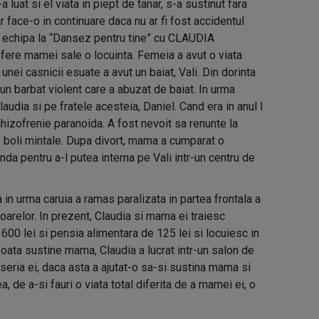
-a luat si el viata in piept de tanar, s-a sustinut fara
ar face-o in continuare daca nu ar fi fost accidentul
chipa la “Dansez pentru tine” cu CLAUDIA
re mamei sale o locuinta. Femeia a avut o viata
 unei casnicii esuate a avut un baiat, Vali. Din dorinta
u un barbat violent care a abuzat de baiat. In urma
audia si pe fratele acesteia, Daniel. Cand era in anul I
chizofrenie paranoida. A fost nevoit sa renunte la
 de boli mintale. Dupa divort, mama a cumparat o
nda pentru a-l putea interna pe Vali intr-un centru de
in urma caruia a ramas paralizata in partea frontala a
cioarelor. In prezent, Claudia si mama ei traiesc
00 lei si pensia alimentara de 125 lei si locuiesc in
 poata sustine mama, Claudia a lucrat intr-un salon de
seria ei, daca asta a ajutat-o sa-si sustina mama si
, de a-si fauri o viata total diferita de a mamei ei, o