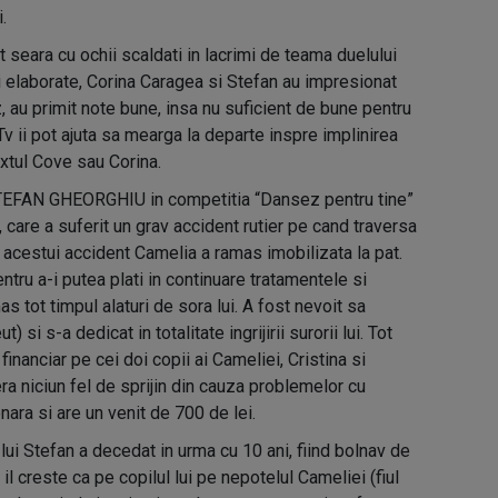
.
t seara cu ochii scaldati in lacrimi de teama duelului
ri elaborate, Corina Caragea si Stefan au impresionat
, au primit note bune, insa nu suficient de bune pentru
Tv ii pot ajuta sa mearga la departe inspre implinirea
extul Cove sau Corina.
TEFAN GHEORGHIU in competitia “Dansez pentru tine”
, care a suferit un grav accident rutier pe cand traversa
 acestui accident Camelia a ramas imobilizata la pat.
ntru a-i putea plati in continuare tratamentele si
s tot timpul alaturi de sora lui. A fost nevoit sa
 si s-a dedicat in totalitate ingrijirii surorii lui. Tot
inanciar pe cei doi copii ai Cameliei, Cristina si
ra niciun fel de sprijin din cauza problemelor cu
ara si are un venit de 700 de lei.
lui Stefan a decedat in urma cu 10 ani, fiind bolnav de
 il creste ca pe copilul lui pe nepotelul Cameliei (fiul