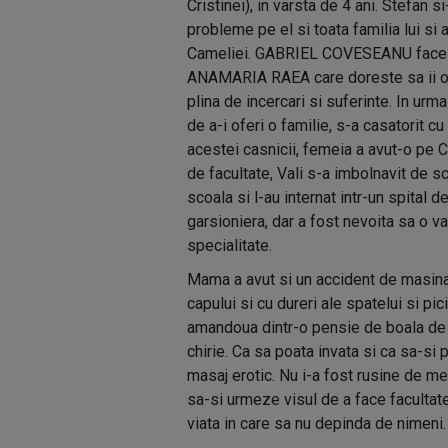
Cristinei), in varsta de 4 ani. Stefan si
probleme pe el si toata familia lui si 
Cameliei. GABRIEL COVESEANU face e
ANAMARIA RAEA care doreste sa ii ofe
plina de incercari si suferinte. In urma
de a-i oferi o familie, s-a casatorit c
acestei casnicii, femeia a avut-o pe Cl
de facultate, Vali s-a imbolnavit de s
scoala si l-au internat intr-un spital
garsioniera, dar a fost nevoita sa o va
specialitate.
Mama a avut si un accident de masina 
capului si cu dureri ale spatelui si pi
amandoua dintr-o pensie de boala de 6
chirie. Ca sa poata invata si ca sa-si
masaj erotic. Nu i-a fost rusine de me
sa-si urmeze visul de a face facultatea
viata in care sa nu depinda de nimeni.