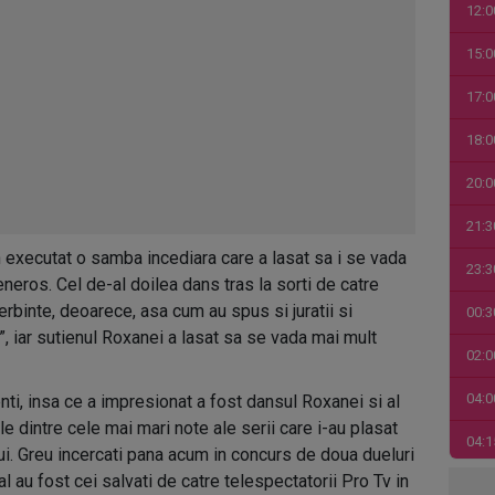
12:0
15:0
17:0
18:0
20:0
21:3
n executat o samba incediara care a lasat sa i se vada
23:3
eros. Cel de-al doilea dans tras la sorti de catre
rbinte, deoarece, asa cum au spus si juratii si
00:3
”, iar sutienul Roxanei a lasat sa se vada mai mult
02:0
04:0
ti, insa ce a impresionat a fost dansul Roxanei si al
le dintre cele mai mari note ale serii care i-au plasat
04:1
ului. Greu incercati pana acum in concurs de doua dueluri
l au fost cei salvati de catre telespectatorii Pro Tv in
06:0