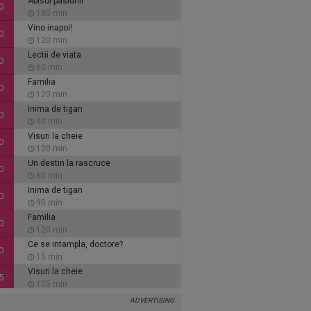
Abisul pasiunii
0
180 min
Vino inapoi!
0
120 min
Lectii de viata
0
60 min
Familia
0
120 min
Inima de tigan
0
90 min
Visuri la cheie
0
120 min
Un destin la rascruce
0
60 min
Inima de tigan
0
90 min
Familia
0
120 min
Ce se intampla, doctore?
0
15 min
Visuri la cheie
5
105 min
Vino inapoi!
0