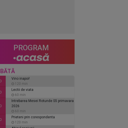
PROGRAM
BĂTĂ
Vino inapoi!
0
120 min
Lectii de viata
0
60 min
Intrebarea Mesei Rotunde S5 primavara
0
2026
60 min
Prieteni prin corespondenta
0
120 min