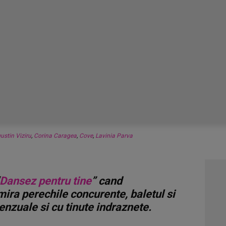
ustin Viziru
,
Corina Caragea
,
Cove
,
Lavinia Parva
Dansez pentru tine
” cand
mira perechile concurente, baletul si
senzuale si cu tinute indraznete.