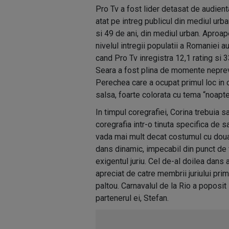
Pro Tv a fost lider detasat de audient
atat pe intreg publicul din mediul urba
si 49 de ani, din mediul urban. Aproap
nivelul intregii populatii a Romaniei a
cand Pro Tv inregistra 12,1 rating si 
Seara a fost plina de momente nepreva
Perechea care a ocupat primul loc in c
salsa, foarte colorata cu tema “noapte 
In timpul coregrafiei, Corina trebuia
coregrafia intr-o tinuta specifica de s
vada mai mult decat costumul cu doua 
dans dinamic, impecabil din punct de v
exigentul juriu. Cel de-al doilea dans 
apreciat de catre membrii juriului pr
paltou. Carnavalul de la Rio a poposit
partenerul ei, Stefan.