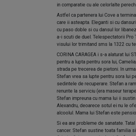
in comparatie cu ale celorlalte perechi
Astfel ca partenera lui Cove a termina
care ii asteapta. Eleganti si cu dansu
cu paso doble si cu dansul lor libanez
a-i scuti de duel. Telespectatorii Pro 
visului lor trimitand sms la 1322 cu t
CORINA CARAGEA i s-a alaturat lui S
pentru a lupta pentru sora lui, Camelia
strada pe trecerea de pietoni. In urma
Stefan vrea sa lupte pentru sora lui pe
sedintele de recuperare. Stefan a rama
renunte la serviciu (era maseur terapeut)
Stefan impreuna cu mama lui ii sustin f
Alexandru, deoarece sotul ei nu le ofe
alcoolul. Mama lui Stefan este pension
Si ea are probleme de sanatate. Tatal 
cancer. Stefan sustine toata familia si